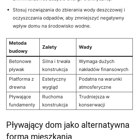
Stosuj​ rozwiązania do zbierania wody deszczowej i‌
oczyszczania odpadów, aby zmniejszyć⁤ negatywny
wpływ domu⁤ na środowisko wodne.
Metoda
Zalety
Wady
budowy
Betonowe
Silna i trwała
Wymaga dużych
pływak
konstrukcja
nakładów finansowych
Platforma z⁢
Estetyczny
Podatna na warunki
drewna
wygląd
atmosferyczne
Pływające
Ruchoma
Trudniejsza w
fundamenty
⁢konstrukcja
konserwacji
Pływający dom jako alternatywna
⁣forma mieszkania