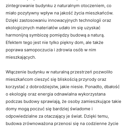
zintegrowanie⁢ budynku⁢ z naturalnym otoczeniem, co
miało pozytywny‍ wpływ‌ na jakość życia ⁤mieszkańców.
Dzięki zastosowaniu‌ innowacyjnych technologii oraz
ekologicznych materiałów ​udało im się uzyskać⁤
harmonijną symbiozę⁣ pomiędzy ⁤budową a‍ naturą.
Efektem ⁤tego jest nie tylko⁢ piękny ​dom, ale także
poprawa⁣ samopoczucia⁣ i zdrowia osób w ⁣nim
mieszkających.
Włączenie budynku‌ w naturalną przestrzeń pozwoliło
mieszkańcom cieszyć się bliskością przyrody oraz
korzystać⁣ z dobrodziejstw, jakie niesie. Ponadto, dbałość
o ekologię oraz‌ energia ⁤odnawialna wykorzystana
podczas⁤ budowy sprawiają, że osoby zamieszkujące takie
domy mogą poczuć się bardziej ⁣świadome ​i
odpowiedzialne za otaczający je świat.‍ Dzięki temu,
budowa zrównoważona przenosi się na codzienne życie