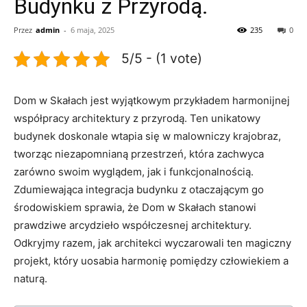
Budynku z Przyrodą.
Przez
admin
-
6 maja, 2025
235
0
5/5 - (1 vote)
Dom ‍w Skałach jest wyjątkowym przykładem harmonijnej⁢
współpracy architektury z przyrodą. ‍Ten‌ unikatowy
budynek doskonale wtapia się ⁤w⁢ malowniczy‍ krajobraz,⁣
tworząc niezapomnianą przestrzeń, która zachwyca
zarówno‌ swoim wyglądem, jak i funkcjonalnością.
Zdumiewająca integracja‍ budynku z otaczającym go
środowiskiem ‍sprawia, że Dom ⁢w Skałach stanowi
prawdziwe‍ arcydzieło współczesnej architektury.​
Odkryjmy ‍razem, jak architekci wyczarowali ten magiczny
projekt, który ​uosabia⁤ harmonię pomiędzy⁢ człowiekiem a
naturą.