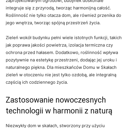
zaprojektowanym ogrodowi, budynek‍ doskonale
integruje się ‌z przyrodą, tworząc harmonijną całość.
Roślinność nie‌ tylko otacza dom,‍ ale również przenika do
‍jego wnętrza, tworząc spójną przestrzeń życia.
Zieleń wokół ⁣budynku⁢ pełni​ wiele istotnych ‌funkcji, takich
jak poprawa jakości ⁤powietrza, izolacja ‍termiczna czy
ochrona przed hałasem. Dodatkowo, roślinność wpływa
pozytywnie na estetykę przestrzeni, dodając jej uroku ‌i
naturalnego piękna. Dla​ mieszkańców Domu w Skałach‍
zieleń ⁣w otoczeniu nie ⁤jest tylko ozdobą, ale integralną
częścią ich codziennego⁢ życia.
Zastosowanie nowoczesnych
‌technologii w harmonii z naturą
Niezwykły dom ⁢w skałach,⁣ stworzony ​przy użyciu⁤