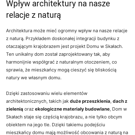
Wpływ architektury na nasze
relacje z naturą
Architektura ⁣może mieć ‌ogromny wpływ na nasze relacje
‍z‌ naturą. Przykładem doskonałej integracji budynku⁤ z
otaczającym​ krajobrazem jest⁣ projekt Domu w Skałach.
Ten unikalny dom​ został ⁤zaprojektowany tak, aby ​
harmonijnie współgrać z naturalnym otoczeniem, ⁢co‌
sprawia, że mieszkańcy mogą cieszyć się bliskością
natury we własnym domu.
Dzięki ​zastosowaniu wielu elementów
architektonicznych, takich jak
duże przeszklenia
,⁣
dach z
zielenią
oraz⁤
ekologiczne materiały budowlane
,⁢ Dom w​
Skałach staje się częścią krajobrazu,‌ a‌ nie tylko obcym
‌obiektem‍ na jego​ tle. Dzięki⁤ takiemu podejściu
mieszkańcy domu ⁣mają możliwość obcowania z⁤ naturą⁢ na