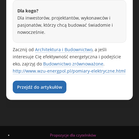
Dla kogo?
Dla inwestorów, projektantów, wykonawców i
pasjonatów, którzy chcą budować świadomie i
nowocześnie.
Zacznij od
Architektura i Budownictwo
, a jeśli
interesuje Cię efektywność energetyczna i podejście
eko, zajrzyj do
Budownictwo zrównoważone
.
http://www.wzu-energpol.pl/pomiary-elektryczne.html
Przejdź do artykułów
Propozycje dla czytelników