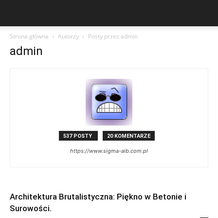
Strona główna
Autorzy
Posty przez admin
admin
537 POSTY
20 KOMENTARZE
https://www.sigma-aib.com.pl
Architektura Brutalistyczna: Piękno w Betonie i
Surowości.