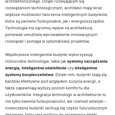
⁢architektonicznego. Dzięki rozwijającym⁢ się
rozwiązaniom technologicznym, architekci mają teraz
większe ‌możliwości tworzenia inteligentnych‌ budynków, ​
które są zarówno funkcjonalne,⁤ jak⁢ i energooszczędne.
Technologia ⁣ma ogromny wpływ‍ na ⁤architekturę,
ponieważ umożliwia ‍wprowadzenie innowacyjnych⁣
rozwiązań i pomaga ⁤w ‍optymalizacji ⁢projektów.
Współczesne inteligentne ⁣budynki‌ wykorzystują
różnorodne technologie,⁤ takie jak
systemy zarządzania‍
energią
,⁣
inteligentne oświetlenie
czy
inteligentne​
systemy‍ bezpieczeństwa
.​ Dzięki nim, budynki ⁢stają się​
bardziej efektywne pod względem zużycia energii, a
także zapewniają⁢ wyższy poziom ‌komfortu dla
użytkowników.⁣ Integracja⁣ technologii w architekturze ‌to
nie tylko ‌kwestia‌ funkcjonalności, ‍ale⁢ również estetyki –
nowoczesne budynki‍ cechują się często futurystycznym
designem, który jest możliwy‌ do osiągnięcia dzięki