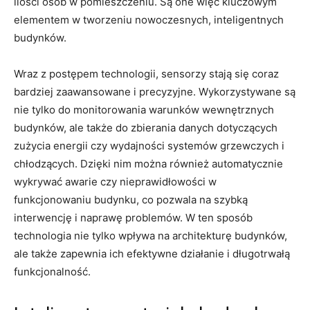
ilości osób ​w pomieszczeniu. Są ⁢one więc kluczowym
elementem w tworzeniu nowoczesnych, inteligentnych
⁤budynków.
Wraz z postępem technologii, sensorzy ⁢stają się coraz
bardziej zaawansowane‌ i⁢ precyzyjne. Wykorzystywane ​są
nie ⁣tylko⁤ do monitorowania warunków wewnętrznych⁢
budynków, ale ‍także do ⁣zbierania danych ‌dotyczących⁣
zużycia‌ energii czy wydajności systemów ⁢grzewczych​ i
chłodzących.⁤ Dzięki nim można również‌ automatycznie
wykrywać awarie ‍czy nieprawidłowości w
funkcjonowaniu budynku, co⁤ pozwala ‌na szybką
interwencję i naprawę⁢ problemów. W ‍ten sposób‌
technologia nie‌ tylko wpływa na architekturę budynków,
‍ale także ​zapewnia ich efektywne ​działanie i długotrwałą
funkcjonalność.