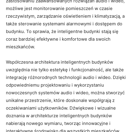
zastosowaniu ⁣zaawansowanych⁣ rozwiązań audio i wideo,
możliwe jest monitorowanie ⁤pomieszczeń w czasie
rzeczywistym, ⁣zarządzanie oświetleniem i‍ klimatyzacją, a​
także sterowanie ⁢systemami alarmowymi i dostępem do
budynku. To sprawia, że⁢ inteligentne⁣ budynki ⁤stają się
⁤coraz bardziej efektywne i ⁣komfortowe dla swoich
mieszkańców.
Współczesna architektura inteligentnych budynków
uwzględnia nie tylko ⁢estetykę i‍ funkcjonalność, ale ⁣także
integrację różnorodnych ‍technologii ‌audio i‍ wideo. Dzięki
odpowiedniemu projektowaniu i wykorzystaniu
nowoczesnych systemów audio ‌i wideo, ⁣można​ stworzyć
unikalne⁤ przestrzenie, ⁣które doskonale współgrają ​z
oczekiwaniami użytkowników. ⁣Dźwiękowe i ‍wizualne⁤
doznania w⁤ architekturze⁣ inteligentnych budynków
nabierają nowego wymiaru, tworząc innowacyjne i
interaktywne ‍środowisko dla‌ wszystkich mieszkańców.