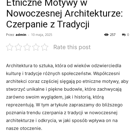
Etniczne Motywy w
Nowoczesnej Architekturze:
Czerpanie z Tradycji
Przez
admin
-
10 maja, 2025
257
0
Rate this post
Architektura to sztuka, która od wieków odzwierciedla‍
kulturę i tradycje⁤ różnych społeczeństw. Współczesni
⁤architekci coraz‍ częściej sięgają po⁣ etniczne motywy, aby
stworzyć unikalne ‍i piękne budowle, które zachwycają
zarówno swoim wyglądem, jak i historią, którą​
reprezentują. W tym artykule zapraszamy ⁤do bliższego
poznania trendu czerpania​ z tradycji w nowoczesnej
⁤architekturze i odkrycia, w jaki⁢ sposób wpływa on​ na
nasze otoczenie.