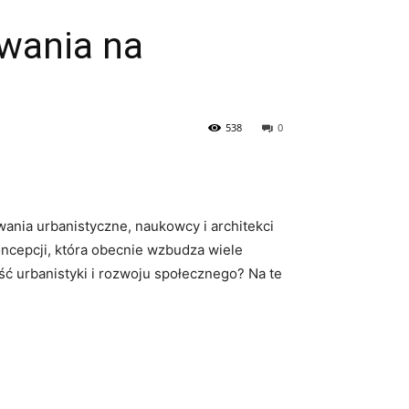
wania na
538
0
wania urbanistyczne, naukowcy i architekci
ncepcji, która obecnie wzbudza ‌wiele
ość urbanistyki i rozwoju społecznego? Na⁢ te