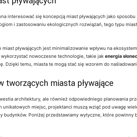
st pływających
czyna interesować się koncepcją miast pływających jako sposob
giom i zastosowaniu ekologicznych rozwiązań, tego‌ typu miasta
ie⁤ miast pływających ⁣jest⁤ minimalizowanie wpływu​ na ekosys
ę wykorzystać⁢ nowoczesne technologie, takie ⁣jak
energia słone
. Dzięki temu, miasta te ⁣mogą ‌stać się ⁤wzorem do naśladowani
w tworzących miasta pływające
 kwestia architektury, ale również⁤ odpowiedniego planowania 
 ⁢unikatowych​ miejsc,⁢ projektanci muszą wziąć pod uwagę wiele 
 ​budynków. Poniżej‍ przedstawiamy ‍wytyczne, które⁤ powinny 