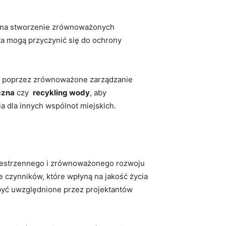
u⁢ na ​stworzenie zrównoważonych
 mogą ⁤przyczynić⁣ się​ do ochrony
tem poprzez zrównoważone zarządzanie​
czna
czy ⁤
recykling wody
, aby
a dla innych⁢ wspólnot miejskich.
przestrzennego i zrównoważonego rozwoju
czynników, ⁤które wpłyną na⁢ jakość życia‌
być uwzględnione przez⁤ projektantów