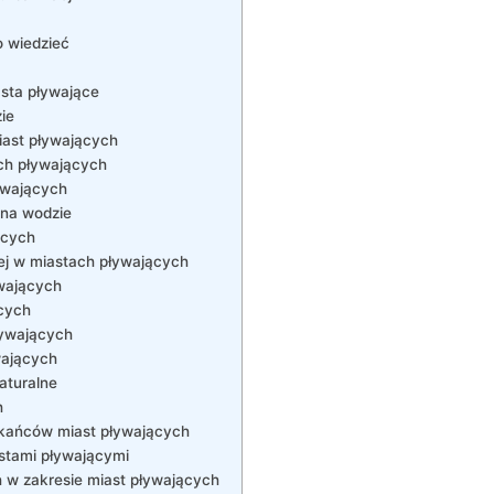
o wiedzieć
sta pływające
ie
iast‌ pływających
ch ‌pływających
ywających
 na wodzie
ących
nej w miastach pływających
ywających
ących
ływających
wających
aturalne
h
zkańców miast pływających
iastami pływającymi
 ‌zakresie ⁤miast pływających