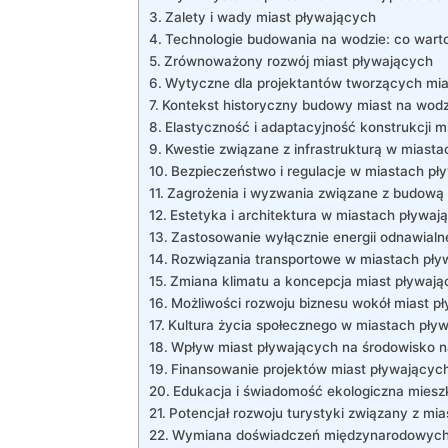
Zalety i wady miast​ pływających
Technologie budowania na wodzie: co ​wart
Zrównoważony rozwój miast pływających
Wytyczne dla projektantów tworzących mia
Kontekst‍ historyczny budowy miast na wodz
Elastyczność i adaptacyjność konstrukcji m
Kwestie związane z infrastrukturą w miasta
Bezpieczeństwo i regulacje w miastach pł
Zagrożenia i​ wyzwania​ związane z budową
Estetyka i architektura w miastach pływaj
Zastosowanie wyłącznie energii ⁢odnawial
Rozwiązania transportowe w⁢ miastach pł
Zmiana klimatu a koncepcja ⁣miast pływaj
Możliwości rozwoju biznesu wokół miast p
Kultura życia społecznego⁢ w miastach pły
Wpływ miast pływających na środowisko n
Finansowanie projektów miast pływającyc
Edukacja ‌i świadomość ekologiczna⁣ mies
Potencjał ⁣rozwoju ‍turystyki związany⁣ z m
Wymiana ‍doświadczeń ⁤międzynarodowych w