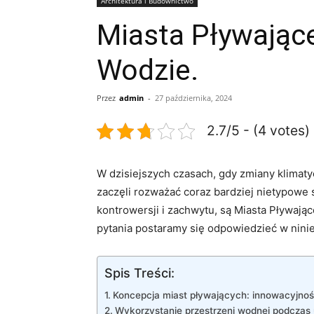
Architektura i Budownictwo
Miasta Pływając
Wodzie.
Przez
admin
-
27 października, 2024
2.7/5 - (4 votes)
W dzisiejszych czasach, ​gdy ​zmiany klimat
zaczęli⁤ rozważać coraz bardziej nietypowe
kontrowersji i zachwytu, są Miasta⁤ Pływając
⁢pytania postaramy się odpowiedzieć‍ w nini
Spis Treści:
Koncepcja miast pływających: innowacyjno
Wykorzystanie przestrzeni wodnej podczas 