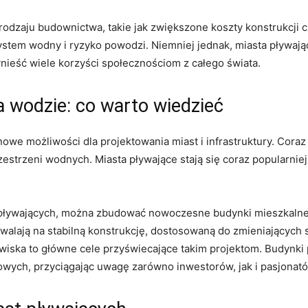
‌rodzaju budownictwa,⁤ takie ‍jak zwiększone koszty konstrukcji c
ystem wodny i‍ ryzyko powodzi.⁣ Niemniej jednak, miasta pływaj
nieść⁢ wiele korzyści społecznościom z całego świata.
 wodzie: co ​warto wiedzieć
e możliwości ​dla projektowania miast i infrastruktury. Coraz⁢ 
trzeni wodnych.​ Miasta pływające stają się coraz popularniejs
 pływających, można zbudować nowoczesne‌ budynki mieszkalne,
walają⁣ na stabilną konstrukcję, dostosowaną do zmieniających
iska to główne⁤ cele przyświecające takim‌ projektom. Budynki 
dowych, przyciągając uwagę ⁣zarówno inwestorów, jak i pasjonat