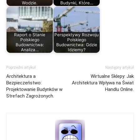
Wodzie.
Budynki, Które…
Raport o Stanie
Perspektywy Rozwoju
Polskiego
Polskiego
Budownictwa:
Budownictwa: Gdzie
Analiza…
Idziemy?
Poprzedni artykuł
Następny artykuł
Architektura a
Wirtualne Sklepy: Jak
Bezpieczeństwo:
Architektura Wpływa na Świat
Projektowanie Budynków w
Handlu Online.
Strefach Zagrożonych.