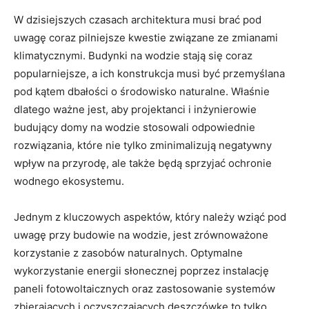
W dzisiejszych czasach architektura musi brać pod
uwagę coraz pilniejsze​ kwestie związane ze zmianami
klimatycznymi. Budynki na ‌wodzie​ stają się coraz⁢
popularniejsze, a‌ ich konstrukcja musi być przemyślana
pod kątem dbałości o środowisko naturalne. Właśnie
dlatego ważne ⁤jest, aby projektanci i ‍inżynierowie
budujący domy na wodzie stosowali odpowiednie
⁤rozwiązania, które nie tylko zminimalizują⁣ negatywny
‍wpływ na przyrodę, ale także będą sprzyjać ochronie‌
wodnego ​ekosystemu.
Jednym ⁤z kluczowych aspektów,‍ który ‍należy wziąć pod​
uwagę przy budowie na wodzie, jest zrównoważone⁤
korzystanie ⁢z zasobów naturalnych. Optymalne
⁣wykorzystanie energii słonecznej poprzez instalację
‍paneli fotowoltaicznych oraz ‌zastosowanie ⁤systemów
zbierających‍ i oczyszczających ⁣deszczówkę to tylko