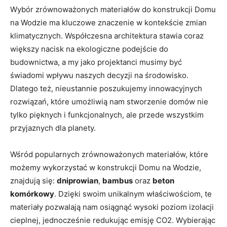
Wybór zrównoważonych materiałów do‍ konstrukcji Domu
na Wodzie ma kluczowe znaczenie⁣ w kontekście zmian
klimatycznych.⁣ Współczesna architektura stawia coraz
większy nacisk na ekologiczne podejście ⁣do‍
budownictwa, a ‍my jako ⁢projektanci ⁤musimy być
świadomi wpływu⁣ naszych decyzji na środowisko.⁢
Dlatego też,⁢ nieustannie ⁢poszukujemy​ innowacyjnych
rozwiązań, które umożliwią nam‌ stworzenie domów nie⁣
tylko pięknych i funkcjonalnych,‍ ale przede wszystkim
przyjaznych dla planety.
Wśród ​popularnych⁣ zrównoważonych materiałów, ⁢które
możemy wykorzystać w‌ konstrukcji Domu⁣ na Wodzie,
znajdują się:
dniprowian
,
bambus
oraz⁢
beton
komórkowy
. Dzięki ⁢swoim ⁢unikalnym ⁤właściwościom, te
materiały ‌pozwalają nam osiągnąć wysoki‌ poziom ⁢izolacji
cieplnej, jednocześnie‌ redukując​ emisję ‌CO2. Wybierając