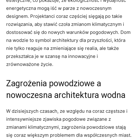
estetyczne, co pokazuje,⁢ że​ ekologiczność​ i wydajność
energetyczna mogą⁤ iść w parze​ z nowoczesnym
designem. Projektanci coraz ​częściej sięgają po takie
rozwiązania,‍ aby stawić czoła zmianom klimatycznym ‌i
dostosować⁢ się ‌do nowych warunków pogodowych.⁤ Dom
na wodzie to ‌symbol architektury ⁢dla przyszłości, która
nie tylko reaguje na zmieniające‌ się realia, ale także
przekształca ⁣je ⁢w szansę na innowacyjne i
zrównoważone życie.
Zagrożenia powodziowe ​a
‍nowoczesna‍ architektura ‍wodna
W dzisiejszych czasach, ze względu na coraz ⁢częstsze i
intensywniejsze zjawiska pogodowe związane z
zmianami⁢ klimatycznymi, zagrożenia powodziowe stają
się ​coraz większym problemem dla ‌współczesnych miast.