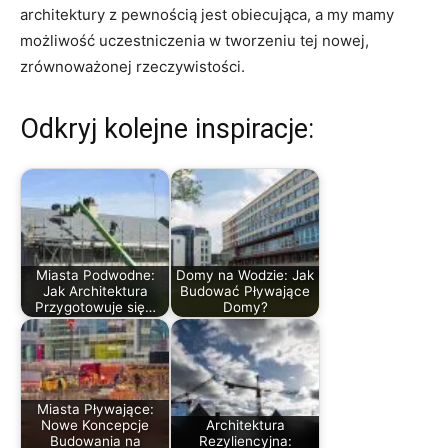
architektury z ⁣pewnością jest obiecująca, a my mamy
możliwość uczestniczenia w​ tworzeniu tej nowej,
zrównoważonej rzeczywistości.
Odkryj kolejne inspiracje:
Miasta Podwodne:
Domy na Wodzie: Jak
Jak Architektura
Budować Pływające
Przygotowuje się…
Domy?
Miasta Pływające:
Nowe Koncepcje
Architektura
Budowania na
Rezyliencyjna: