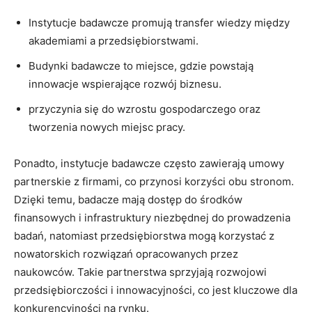
Instytucje badawcze promują transfer wiedzy między
akademiami ‌a przedsiębiorstwami.
Budynki‌ badawcze to miejsce, gdzie powstają
innowacje wspierające rozwój biznesu.
przyczynia się do wzrostu gospodarczego oraz
tworzenia nowych miejsc pracy.
Ponadto,​ instytucje badawcze często zawierają umowy⁣
partnerskie z‌ firmami,​ co przynosi ⁣korzyści obu stronom.
Dzięki temu,‍ badacze mają dostęp do środków
finansowych‌ i ‌infrastruktury niezbędnej ⁣do prowadzenia
badań, ‍natomiast przedsiębiorstwa mogą korzystać z
nowatorskich rozwiązań‌ opracowanych przez
naukowców. Takie partnerstwa sprzyjają rozwojowi​
przedsiębiorczości i⁣ innowacyjności, ‍co jest kluczowe dla
konkurencyjności​ na rynku.