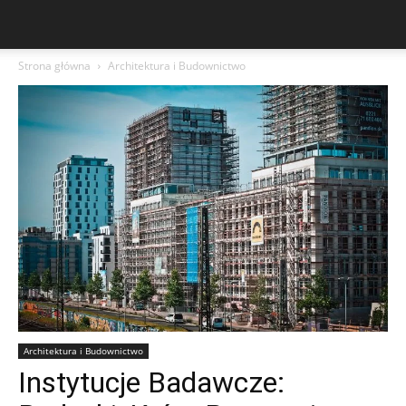
Strona główna
Architektura i Budownictwo
Architektura i Budownictwo
Instytucje Badawcze: