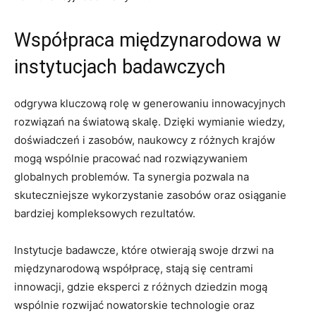
Współpraca międzynarodowa w
instytucjach badawczych
⁣odgrywa kluczową rolę w generowaniu innowacyjnych
rozwiązań ⁣na światową skalę. ​Dzięki wymianie wiedzy,
doświadczeń i ‍zasobów, naukowcy ⁣z różnych krajów
⁤mogą wspólnie pracować ​nad rozwiązywaniem
globalnych problemów. Ta ‍synergia pozwala na
skuteczniejsze⁤ wykorzystanie zasobów‌ oraz osiąganie
bardziej kompleksowych rezultatów.
Instytucje badawcze, które otwierają swoje ‌drzwi na
międzynarodową współpracę, stają się centrami
innowacji, gdzie eksperci z różnych dziedzin mogą‌
wspólnie rozwijać nowatorskie technologie⁢ oraz