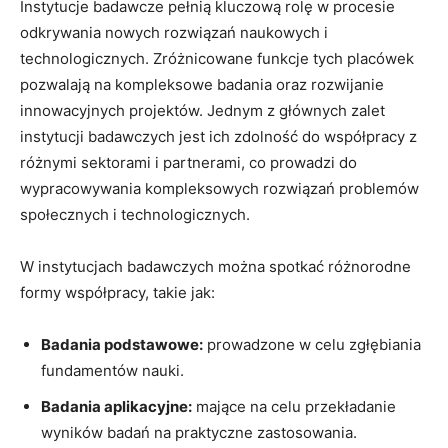
Instytucje badawcze pełnią kluczową rolę w procesie
‍odkrywania⁢ nowych ‌rozwiązań naukowych ⁢i
technologicznych. Zróżnicowane funkcje tych placówek
pozwalają na kompleksowe badania oraz rozwijanie
innowacyjnych⁢ projektów. Jednym z głównych ‍zalet
instytucji badawczych‌ jest ich zdolność do współpracy z
różnymi sektorami i partnerami, co prowadzi do
wypracowywania kompleksowych rozwiązań problemów
społecznych⁢ i technologicznych.
W instytucjach badawczych można⁣ spotkać różnorodne
formy współpracy, takie ‌jak:
Badania⁣ podstawowe:
prowadzone w celu zgłębiania
fundamentów nauki.
Badania aplikacyjne:
mające na ⁣celu ⁢przekładanie
wyników badań ‌na praktyczne zastosowania.