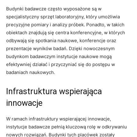
Budynki badawcze‌ często ⁤wyposażone są w
specjalistyczny ‍sprzęt ⁢laboratoryjny,⁣ który umożliwia
precyzyjne ⁢pomiary ⁢i analizy próbek. Ponadto, ‌w takich
obiektach znajdują się centra konferencyjne, w których
odbywają się spotkania naukowe, konferencje oraz
prezentacje wyników badań. Dzięki nowoczesnym
budynkom badawczym ​instytucje naukowe mogą
efektywniej ‌działać i przyczyniać się do postępu w⁢
badaniach naukowych.
Infrastruktura wspierająca
innowacje
W ramach infrastruktury wspierającej⁣ innowacje,
instytucje badawcze pełnią kluczową rolę w odkrywaniu
nowych rozwiązań. Budynki ​tych placówek zostały