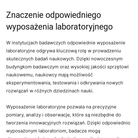
Znaczenie​ odpowiedniego
wyposażenia laboratoryjnego
W⁤ instytucjach badawczych odpowiednie wyposażenie
laboratoryjne odgrywa kluczową rolę w prowadzeniu ​
skutecznych badań ⁤naukowych.⁤ Dzięki nowoczesnym
budyngkom badawczym oraz wysokiej jakości sprzętowi
⁣naukowemu, naukowcy mają możliwość
eksperymentowania, testowania i odkrywania nowych
rozwiązań w ‍różnych dziedzinach​ nauki.
Wyposażenie ​laboratoryjne pozwala na ⁤precyzyjne
pomiary, ‌analizy i ⁤obserwacje,‍ które są‍ niezbędne do
tworzenia innowacyjnych ‍rozwiązań.⁤ Dzięki odpowiednio‍
wyposażonym laboratoriom, badacze mogą​