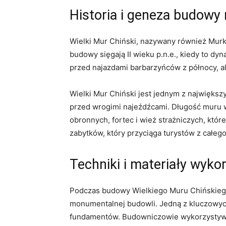
Historia i geneza budowy
Wielki Mur ​Chiński, nazywany również ⁢Mur
budowy sięgają II wieku p.n.e., kiedy to dy
przed najazdami barbarzyńców z północy, a
Wielki ​Mur Chiński jest‍ jednym z najwięks
przed​ wrogimi najeźdźcami. Długość muru w
‍obronnych, fortec i wież strażniczych, któr
zabytków, który przyciąga turystów z całeg
Techniki i materiały wyk
Podczas budowy Wielkiego Muru Chińskiego k
monumentalnej budowli. Jedną z kluczowych
fundamentów. Budowniczowie wykorzystywali 