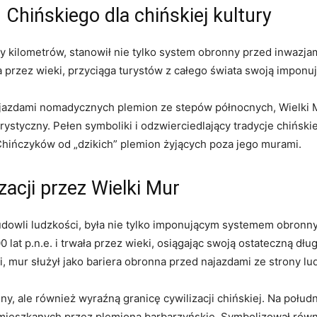
Chińskiego dla chińskiej kultury
cy kilometrów, stanowił ⁤nie tylko system obronny przed ⁢inwazjam
na ​przez wieki, przyciąga turystów z całego świata swoją imponując
azdami nomadycznych ‍plemion ze ​stepów ⁤północnych, Wielki Mu
rystyczny. Pełen symboliki i odzwierciedlający tradycje chińskiej
” Chińczyków od „dzikich” plemion żyjących poza jego murami.
acji przez ​Wielki Mur
budowli ludzkości, była‌ nie tylko imponującym systemem obronny
lat​ p.n.e. i trwała przez wieki, osiągając swoją ostateczną dłu
mi, mur służył​ jako bariera obronna przed najazdami ze strony l
nny, ale również wyraźną granicę⁤ cywilizacji chińskiej. Na połu
ieszkanych przez plemiona barbarzyńskie. Symbolizował równie