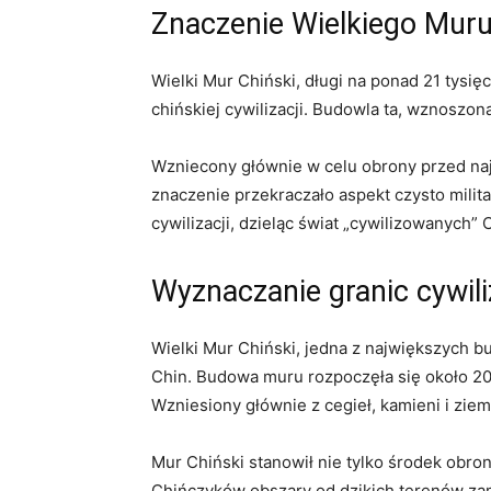
Znaczenie Wielkiego Muru 
Wielki Mur Chiński, długi na ponad⁣ 21 tysię
‌chińskiej‌ cywilizacji. Budowla‍ ta, wznoszo
Wzniecony⁢ głównie ⁤w celu obrony przed naj
znaczenie przekraczało‍ aspekt czysto milita
cywilizacji,⁣ dzieląc świat „cywilizowanych
Wyznaczanie granic cywiliz
Wielki ⁤Mur ⁣Chiński, jedna z największych 
Chin. Budowa muru rozpoczęła się około 200 
Wzniesiony głównie z cegieł, kamieni i‍ zie
Mur Chiński ‌stanowił nie tylko środek obro
Chińczyków obszary od dzikich ​terenów zam