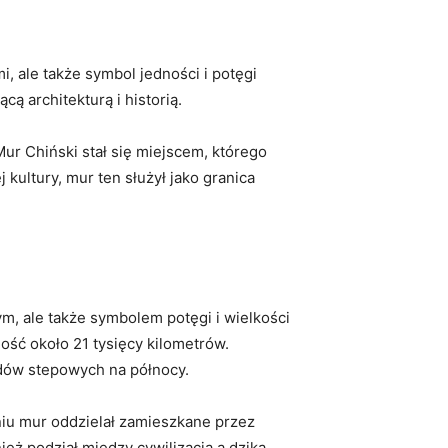
i, ale także symbol jedności i potęgi
ą architekturą i ⁤historią.
r Chiński ⁣stał⁣ się miejscem, którego
 kultury, mur ten służył jako granica
m, ale ​także symbolem potęgi i wielkości
gość około 21 tysięcy kilometrów.
udów‍ stepowych na północy.
dniu mur oddzielał zamieszkane przez
ż podział między cywilizacją a ⁣dziką