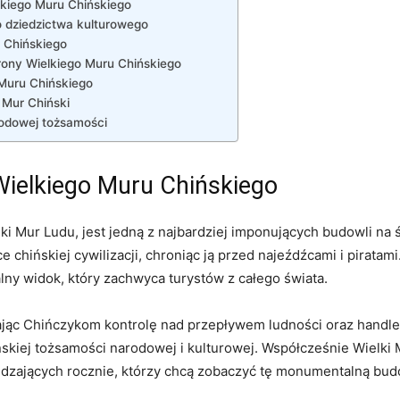
elkiego Muru Chińskiego
o dziedzictwa kulturowego
u Chińskiego
hrony Wielkiego​ Muru Chińskiego
 Muru Chińskiego
 Mur Chiński
arodowej tożsamości
Wielkiego⁤ Muru Chińskiego
ki Mur Ludu, jest jedną z najbardziej imponujących budowli na ś
e chińskiej ‍cywilizacji, chroniąc‍ ją przed najeźdźcami i piratam
zalny widok, który zachwyca turystów⁤ z całego świata.
iając Chińczykom kontrolę nad przepływem ludności oraz handle
kiej tożsamości narodowej i kulturowej. ⁤Współcześnie Wielki M
edzających rocznie, którzy chcą zobaczyć tę monumentalną bud