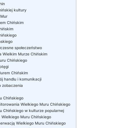
hin
ińskiej kultury
 Mur
urem Chińskim
hińskim
hińskiego
ńskiego
łczesne społeczeństwo
na Wielkim Murze Chińskim
Muru Chińskiego
otęgi
 Murem Chińskim
 handlu‍ i komunikacji
 zobaczenia
u ‍Chińskiego
torowania Wielkiego Muru Chińskiego
Chińskiego w ‌kulturze popularnej
 Wielkiego Muru Chińskiego
erwacją Wielkiego Muru Chińskiego