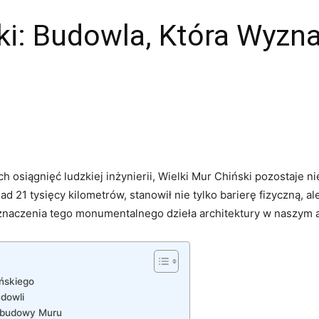
ki: Budowla, Która Wyzn
h osiągnięć ludzkiej inżynierii, Wielki Mur Chiński pozostaje ni
ad 21 tysięcy kilometrów, stanowił nie tylko barierę fizyczną,‌ a
 i znaczenia tego monumentalnego dzieła architektury w naszym a
ińskiego
dowli
s budowy Muru