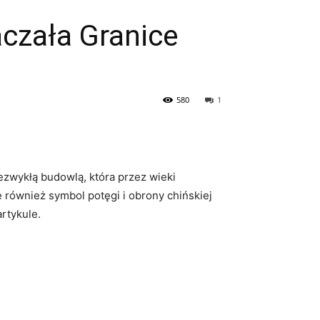
aczała Granice
580
1
ezwykłą budowlą, która przez ⁤wieki
le również symbol potęgi i obrony chińskiej
rtykule.