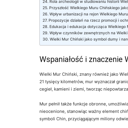
Rola archeologii w studiowaniu historii Wi
Przyszłość Wielkiego Muru Chińskiego jak
Wpływ urbanizacji ⁤na rejon Wielkiego Mur
Propozycje działań na rzecz promocji​ i oc
Edukacja i edukacja dotycząca Wielkiego
Wpływ czynników zewnętrznych na Wielki
Wielki‌ Mur‍ Chiński jako symbol dumy i n
Wspaniałość i znaczenie 
Wielki Mur Chiński, znany również jako Wiel
21 ​tysięcy kilometrów, mur wyznaczał⁢ granic
cegieł, kamieni‌ i⁢ ziemi, tworząc niepowtar
Mur pełnił także funkcje obronne,​ umożliw
nieocenione, stanowiąc ważny element chińs
symboli Chin, przyciągającym miliony odwi