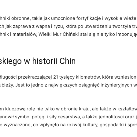
ki obronne,⁢ takie jak umocnione ⁤fortyfikacje i wysokie ‍wi
ch jak zaprawa z wapna i ryżu, która po utwardzeniu tworzyła t
nik i materiałów, Wielki Mur Chiński stał się nie tylko imponują
kiego w historii Chin
ługości przekraczającej 21 tysięcy kilometrów, która wzniesion
bieży. Jest to jedno z największych osiągnięć inżynieryjnych w 
on kluczową rolę nie tylko w obronie kraju, ale ⁣także w kształ
nowił symbol⁤ potęgi​ i siły cesarstwa, a także jednolitości ora
źnie wyznaczone, co wpłynęło na rozwój kultury, gospodarki‌ i sp