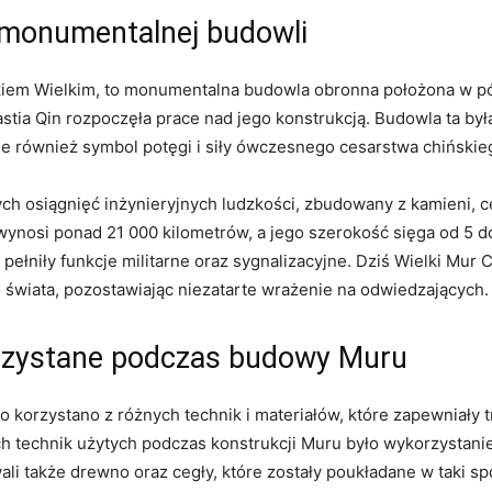
 monumentalnej budowli
kiem Wielkim, to monumentalna budowla obronna ​położona w pół
nastia Qin rozpoczęła prace nad jego‍ konstrukcją. Budowla ta by
le również symbol potęgi i siły ówczesnego cesarstwa chińskie
zych osiągnięć inżynieryjnych ludzkości, zbudowany ​z kamieni, c
ynosi ponad 21 000 kilometrów, a jego szerokość sięga od 5 do⁣
e pełniły funkcje militarne oraz sygnalizacyjne. Dziś Wielki Mur 
o świata, pozostawiając niezatarte wrażenie na odwiedzających.
orzystane podczas budowy Muru
orzystano ‍z różnych technik i materiałów, które zapewniały t
 technik użytych podczas konstrukcji Muru było wykorzystanie
także drewno oraz cegły, które zostały poukładane​ w taki spo