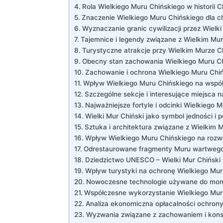
Rola Wielkiego ‌Muru Chińskiego w historii C
Znaczenie Wielkiego Muru Chińskiego dla ch
Wyznaczanie granic cywilizacji przez ​Wielki
Tajemnice ⁣i legendy związane z Wielkim M
Turystyczne atrakcje przy Wielkim Murze C
Obecny stan zachowania‍ Wielkiego Muru C
Zachowanie i ochrona Wielkiego Muru Chi
Wpływ Wielkiego Muru Chińskiego na wspó
Szczególne sekcje i interesujące miejsca 
Najważniejsze fortyle i odcinki Wielkiego 
Wielki Mur Chiński jako symbol jedności i p
Sztuka i architektura związane z Wielkim
Wpływ Wielkiego Muru Chińskiego na rozwój
Odrestaurowane fragmenty Muru wartwego
Dziedzictwo UNESCO – Wielki Mur Chiński
Wpływ turystyki na ochronę Wielkiego Mur
Nowoczesne technologie używane do moni
Współczesne wykorzystanie Wielkiego Muru 
Analiza ekonomiczna opłacalności ochrony
Wyzwania związane z zachowaniem i kons