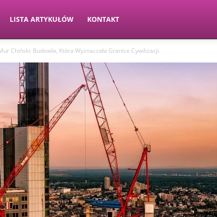
LISTA ARTYKUŁÓW
KONTAKT
Mur Chiński: Budowla, Która Wyznaczała Granice Cywilizacji.