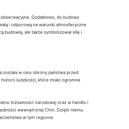
eże obserwacyjne. Dodatkowo, do budowy
rwałą i odporową na⁣ warunki atmosferyczne
cą budowlą, ale także symbolizował siłę i
a ​została w celu obrony państwa przed
historii ludzkości,‍ które miało ogromne
towaniu tożsamości narodowej oraz w handlu i
z jedności wewnętrznej Chin. Dzięki niemu
ołeczeństwa w​ tym regionie.