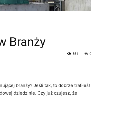
w Branży
361
0
nującej branży? Jeśli tak, to dobrze​ trafiłeś!
wej dziedzinie. Czy ⁢już czujesz, że ​