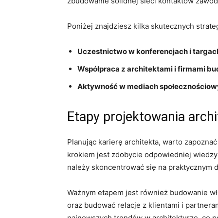
zbudowanie ‍solidnej sieci kontaktów zawo
​Poniżej znajdziesz kilka skutecznych strate
Uczestnictwo ‌w‍ konferencjach i targa
Współpraca z ​architektami⁣ i ⁣firmami‍ 
Aktywność w mediach społecznościowych
Etapy projektowania arch
Planując karierę architekta,⁣ warto zapozna
krokiem ​jest ⁤zdobycie ‌odpowiedniej​ wiedz
należy⁣ skoncentrować się na praktycznym d
Ważnym etapem jest również budowanie włas
oraz budować relacje⁣ z klientami i partner
najnowszych trendów w architekturze, co poz