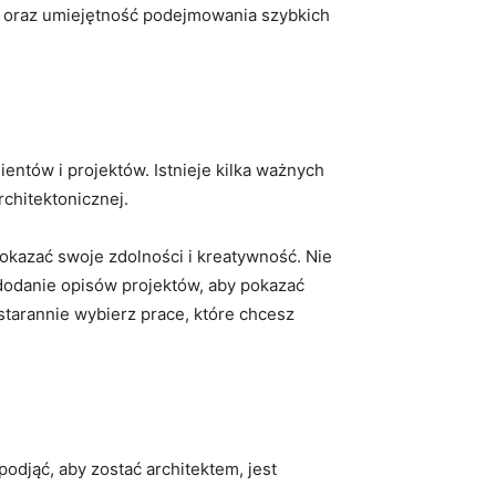
e⁢ oraz umiejętność podejmowania szybkich
ntów⁣ i projektów. ⁤Istnieje kilka ważnych⁤
rchitektonicznej.
 pokazać‍ swoje​ zdolności i kreatywność. Nie
dodanie⁣ opisów projektów, aby pokazać
 starannie‍ wybierz prace, które chcesz
djąć, ⁤aby zostać architektem, ​jest