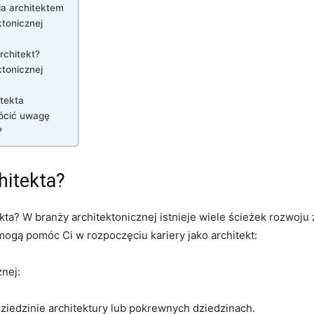
ia architektem
ktonicznej
rchitekt?
tonicznej
itekta
rócić uwagę
?
chitekta?
kta? W branży ‌architektonicznej istnieje wiele ścieżek⁤ rozwoju
mogą pomóc Ci w rozpoczęciu kariery jako architekt:
znej:
ziedzinie architektury lub pokrewnych dziedzinach.