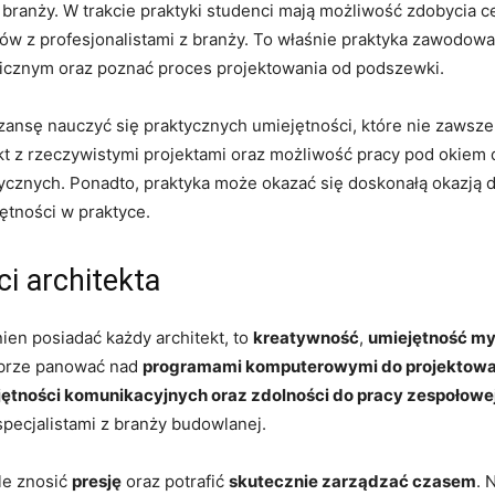
 ⁢w⁣ branży. ⁢W trakcie praktyki studenci mają możliwość zdobyci
tów z profesjonalistami z branży. To właśnie praktyka zawodowa
onicznym oraz poznać proces projektowania‌ od podszewki.
szansę nauczyć się praktycznych‌ umiejętności, które nie zaws
 z rzeczywistymi projektami ​oraz możliwość ⁣pracy pod⁣ okiem
ycznych. Ponadto, praktyka może okazać się doskonałą okazją
ętności w praktyce.
i‌ architekta
ien ‌posiadać każdy architekt, ‌to
kreatywność
,
umiejętność my
obrze ‌panować nad
programami‌ komputerowymi do projektowa
ętności komunikacyjnych oraz ⁢zdolności do pracy⁢ zespołowe
pecjalistami ⁣z​ branży budowlanej.
le znosić
presję
oraz potrafić
skutecznie zarządzać czasem
. 