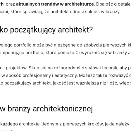
ch
⁤ oraz
aktualnych trendów ​w architekturze
. Dbałość o detal
ami, które sprawiają,‍ że architekt odnosi sukces w branży.
ako początkujący architekt?
jego portfolio ‍może ⁣być⁢ niezbędne do zdobycia pierwszych klie
 imponujące portfolio, które ⁢pomoże Ci wyróżnić⁣ się⁣ w branży a
 i projektów. ⁣Skup⁤ się na różnorodności stylów⁢ i technik, ⁣aby⁢
 w sposób profesjonalny i estetyczny. ​Możesz także rozważyć ‌
ko początkujący architekt, jakość jest ​ważniejsza niż ilość, więc
w branży architektonicznej
ażdego ‍architekta. Jednym z pierwszych ‌kroków, jakie należy po