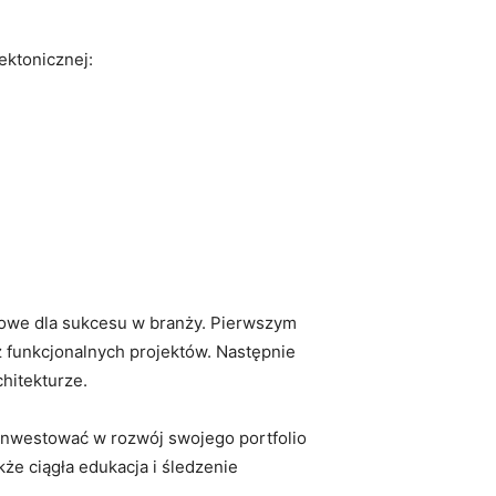
ektonicznej:‌
zowe dla sukcesu ⁢w ⁢branży. Pierwszym
z ‍funkcjonalnych⁤ projektów. Następnie
hitekturze.
inwestować‌ w rozwój swojego portfolio
że ciągła edukacja i śledzenie