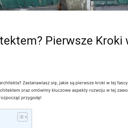
itektem? Pierwsze Kroki 
rchitekta? Zastanawiasz się,⁤ jakie są⁤ pierwsze kroki w ⁢tej ⁣fascy
rchitektem oraz omówimy kluczowe aspekty rozwoju ​w tej​ zawodo
rozpocząć ‍przygodę!