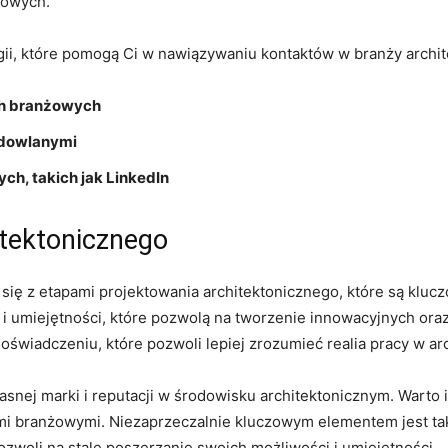
dowych.
gii, które ​pomogą Ci w nawiązywaniu kontaktów w​ branży ‍archit
ch‌ branżowych
budowlanymi
, ⁤takich jak LinkedIn
itektonicznego
ć ⁣się z etapami projektowania architektonicznego, które są kluc
y i ⁤umiejętności, które pozwolą na‌ tworzenie innowacyjnych ora
oświadczeniu, które pozwoli lepiej zrozumieć realia pracy w arc
nej marki i reputacji w środowisku ‍architektonicznym. Warto 
ami branżowymi. Niezaprzeczalnie kluczowym elementem jest ‌tak
woli na stale poszerzanie swoich możliwości ⁣i⁢ umiejętności.