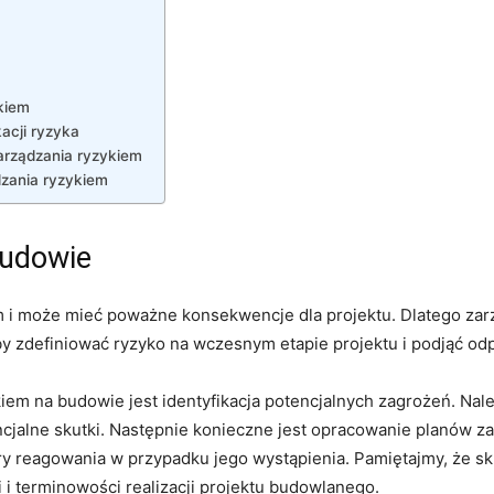
kiem
acji ryzyka
zarządzania ryzykiem
dzania ryzykiem
budowie
m i może mieć poważne konsekwencje dla projektu. Dlatego zar
zdefiniować ⁤ryzyko na⁤ wczesnym etapie projektu i ‍podjąć‍ od
em na budowie​ jest identyfikacja potencjalnych zagrożeń. Nal
cjalne skutki. Następnie konieczne jest⁤ opracowanie planów‌ za
dury reagowania ⁢w przypadku jego wystąpienia. ⁤Pamiętajmy, że​
⁤i⁤ terminowości realizacji projektu budowlanego.