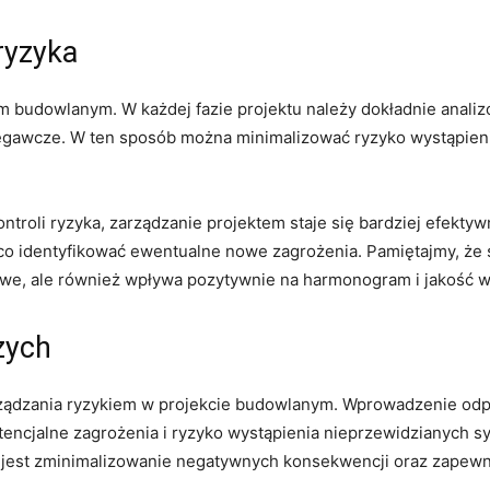
 ryzyka
 budowlanym. W każdej fazie ​projektu należy dokładnie ⁤analiz
wcze.‍ W ten sposób​ można minimalizować ​ryzyko wystąpienia 
roli⁢ ryzyka, zarządzanie projektem staje się bardziej efektywn
o‍ identyfikować ewentualne nowe zagrożenia. ⁤Pamiętajmy, ⁢że
sowe, ‍ale również wpływa pozytywnie ‍na ​harmonogram i jakość 
zych
ządzania ryzykiem w projekcie budowlanym. ‌Wprowadzenie odp
ncjalne zagrożenia i ryzyko ⁣wystąpienia nieprzewidzianych syt
jest zminimalizowanie negatywnych konsekwencji⁤ oraz ⁣zapewni