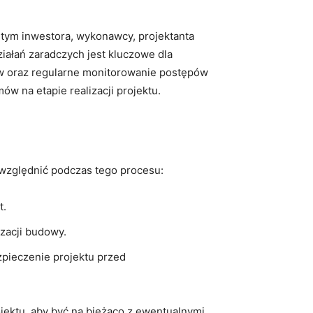
tym inwestora, wykonawcy,⁣ projektanta
ałań ⁢zaradczych jest kluczowe dla
tów oraz regularne monitorowanie postępów
 na etapie⁣ realizacji ​projektu.
 uwzględnić podczas tego procesu:
t.
zacji budowy.
zpieczenie ​projektu przed
ektu, aby być⁣ na bieżąco z ewentualnymi