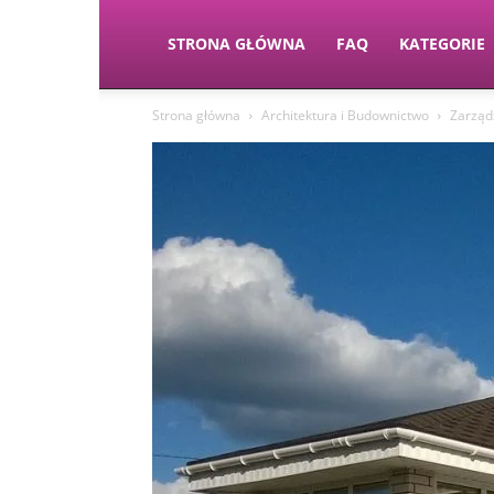
STRONA GŁÓWNA
FAQ
KATEGORIE
Strona główna
Architektura i Budownictwo
Zarząd