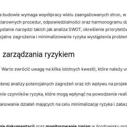
na budowie wymaga współpracy wielu zaangażowanych stron, ‍w⁤ 
klarownych⁤ procedur, odpowiedzialności oraz harmonogramu​ dzi
stanie narzędzi takich⁢ jak analiza SWOT, określenie prioryte
alne zagrożenia i minimalizowanie ryzyka wystąpienia problemów‌
‌zarządzania ryzykiem
 Warto zwrócić uwagę na kilka istotnych kwestii, ⁣które należy
bnej analizy potencjalnych ⁣zagrożeń oraz ich wpływu na projek
nie czynników ryzyka,‌ które mogą wpłynąć na powodzenie reali
anowanie działań mających⁣ na⁤ celu minimalizację ryzyka i zabe
nie dokumentacji
​oraz
monitorowanie zmian
w środowisku proj