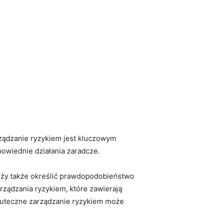
ządzanie⁤ ryzykiem jest kluczowym
powiednie działania zaradcze.
eży także określić ‌prawdopodobieństwo
rządzania ryzykiem, które ⁣zawierają
 skuteczne zarządzanie⁣ ryzykiem może