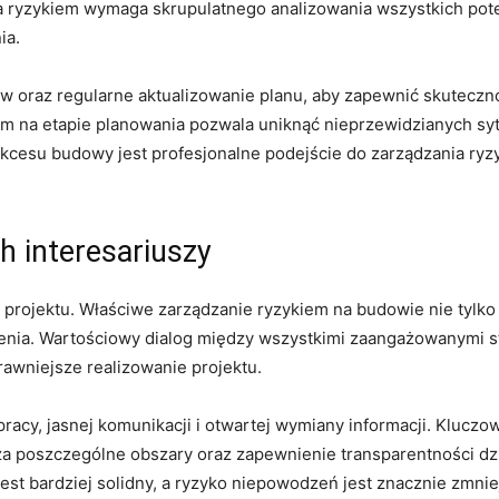
a ryzykiem ⁢wymaga skrupulatnego ⁤analizowania wszystkich pot
ia.
w oraz regularne aktualizowanie planu, aby zapewnić skuteczn
em na etapie planowania pozwala uniknąć nieprzewidzianych syt
ukcesu budowy ⁣jest profesjonalne podejście do zarządzania ry
 interesariuszy
projektu. Właściwe zarządzanie ⁢ryzykiem na budowie nie tylko⁢ 
nienia. Wartościowy dialog między wszystkimi zaangażowanymi 
sprawniejsze realizowanie projektu.
racy, jasnej komunikacji i otwartej ​wymiany informacji. Kluczo
a poszczególne ​obszary oraz zapewnienie transparentności dzi
est bardziej solidny, a ryzyko niepowodzeń jest znacznie zmnie