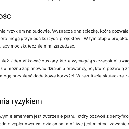
ości
ia ryzykiem na‍ budowie. Wyznacza ona ścieżkę, która pozwala
re mogą‌ przynieść korzyści projektowi. W tym⁤ etapie projektu
, aby móc skutecznie nimi zarządzać.
nież zidentyfikować obszary, które wymagają‍ szczególnej uwagi
lizie można zaplanować działania prewencyjne, ⁣które pozwolą 
ogą przynieść dodatkowe korzyści. W rezultacie ‌skuteczne‍ zar
nia ryzykiem
owym elementem jest tworzenie planu, który pozwoli zidentyfik
wiednio zaplanowanym działaniom‌ możliwe jest minimalizowani