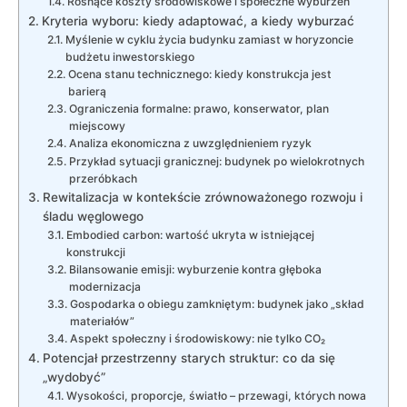
Rosnące koszty środowiskowe i społeczne wyburzeń
Kryteria wyboru: kiedy adaptować, a kiedy wyburzać
Myślenie w cyklu życia budynku zamiast w horyzoncie
budżetu inwestorskiego
Ocena stanu technicznego: kiedy konstrukcja jest
barierą
Ograniczenia formalne: prawo, konserwator, plan
miejscowy
Analiza ekonomiczna z uwzględnieniem ryzyk
Przykład sytuacji granicznej: budynek po wielokrotnych
przeróbkach
Rewitalizacja w kontekście zrównoważonego rozwoju i
śladu węglowego
Embodied carbon: wartość ukryta w istniejącej
konstrukcji
Bilansowanie emisji: wyburzenie kontra głęboka
modernizacja
Gospodarka o obiegu zamkniętym: budynek jako „skład
materiałów”
Aspekt społeczny i środowiskowy: nie tylko CO₂
Potencjał przestrzenny starych struktur: co da się
„wydobyć”
Wysokości, proporcje, światło – przewagi, których nowa