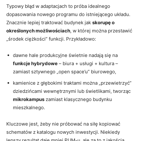
Typowy błąd w adaptacjach to próba idealnego
dopasowania nowego programu do istniejącego układu.
Znacznie lepiej traktować budynek jak
skorupę o
określonych możliwościach
, w której można przestawić
„środek ciężkości” funkcji. Przykładowo:
dawne hale produkcyjne świetnie nadają się na
funkcje hybrydowe
– biura + usługi + kultura –
zamiast sztywnego „open space’u” biurowego,
kamienice z głębokimi traktami można „przewietrzyć”
dziedzińcami wewnętrznymi lub świetlikami, tworząc
mikrokampus
zamiast klasycznego budynku
mieszkalnego.
Kluczowe jest, żeby nie próbować na siłę kopiować
schematów z katalogu nowych inwestycji. Niekiedy
lepszy rezultat daje mniej PUM-u, ale za to z jakością,