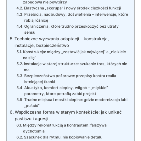
zabudowa nie powtórzy
Elastyczna „skorupa” i nowy środek ciężkości funkcji
Przebicia, nadbudowy, doświetlenia – interwencje, które
robią różnicę
Ograniczenia, które trudno przeskoczyć bez utraty
sensu
Techniczne wyzwania adaptacji – konstrukcja,
instalacje, bezpieczeństwo
Konstrukcja: między „zostawić jak najwięcej” a „nie kleić
na siłę”
Instalacje w starej strukturze: szukanie tras, których nie
ma
Bezpieczeństwo pożarowe: przepisy kontra realia
istniejącej tkanki
Akustyka, komfort cieplny, wilgoć – „miękkie”
parametry, które potrafią zabić projekt
Trudne miejsca i mostki cieplne: gdzie modernizacja lubi
„puścić”
Współczesna forma w starym kontekście: jak unikać
pastiszu i agresji
Między rekonstrukcją a kontrastem: fałszywa
dychotomia
Szacunek dla rytmu, nie kopiowanie detalu