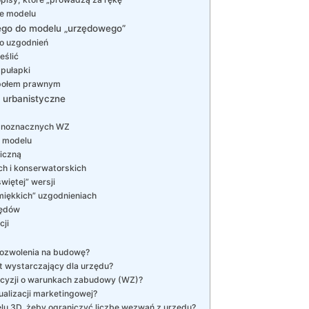
ie modelu
wego do modelu „urzędowego”
o uzgodnień
eślić
 pułapki
społem prawnym
 urbanistyczne
jednoznacznych WZ
w modelu
iczną
h i konserwatorskich
więtej” wersji
iękkich” uzgodnieniach
zędów
cji
ozwolenia na budowę?
t wystarczający dla urzędu?
cyzji o warunkach zabudowy (WZ)?
ualizacji marketingowej?
lu 3D, żeby ograniczyć liczbę wezwań z urzędu?