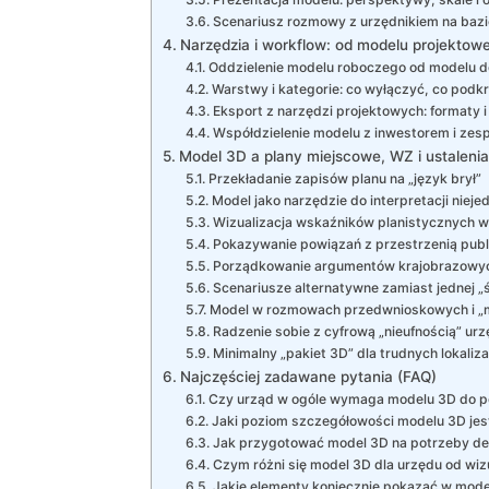
Scenariusz rozmowy z urzędnikiem na baz
Narzędzia i workflow: od modelu projekto
Oddzielenie modelu roboczego od modelu d
Warstwy i kategorie: co wyłączyć, co podkr
Eksport z narzędzi projektowych: formaty i
Współdzielenie modelu z inwestorem i ze
Model 3D a plany miejscowe, WZ i ustalenia
Przekładanie zapisów planu na „język brył”
Model jako narzędzie do interpretacji nie
Wizualizacja wskaźników planistycznych 
Pokazywanie powiązań z przestrzenią publ
Porządkowanie argumentów krajobrazowyc
Scenariusze alternatywne zamiast jednej „ś
Model w rozmowach przedwnioskowych i „m
Radzenie sobie z cyfrową „nieufnością” ur
Minimalny „pakiet 3D” dla trudnych lokaliza
Najczęściej zadawane pytania (FAQ)
Czy urząd w ogóle wymaga modelu 3D do p
Jaki poziom szczegółowości modelu 3D jes
Jak przygotować model 3D na potrzeby de
Czym różni się model 3D dla urzędu od wiz
Jakie elementy koniecznie pokazać w mode