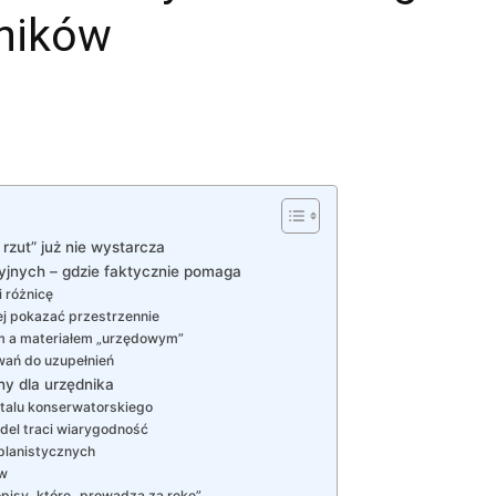
ników
rzut” już nie wystarcza
yjnych – gdzie faktycznie pomaga
 różnicę
iej pokazać przestrzennie
m a materiałem „urzędowym”
wań do uzupełnień
ny dla urzędnika
talu konserwatorskiego
del traci wiarygodność
planistycznych
ów
opisy, które „prowadzą za rękę”