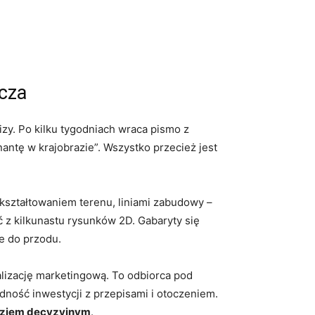
rcza
zy. Po kilku tygodniach wraca pismo z
ntę w krajobrazie”. Wszystko przecież jest
kształtowaniem terenu, liniami zabudowy –
ć z kilkunastu rysunków 2D. Gabaryty się
ie do przodu.
alizację marketingową. To odbiorca pod
ność inwestycji z przepisami i otoczeniem.
ziem decyzyjnym
.