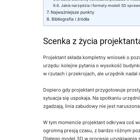
Jakie narzędzia i formaty modeli 3D spraw
Najważniejsze punkty
Bibliografia i źródła
Scenka z życia projektanta
Projektant składa kompletny wniosek o pozw
urzędu: kolejne pytania o wysokość budynk
w rzutach i przekrojach, ale urzędnik nadal
Dopiero gdy projektant przygotowuje prost
sytuacja się uspokaja. Na spotkaniu urzędni
zgadzają, linia zabudowy nie jest naruszon
W tym momencie projektant odkrywa coś ważn
ogromną presją czasu, z bardzo różnym poz
Dlatego model 3D w procesie uzyskiwania zg