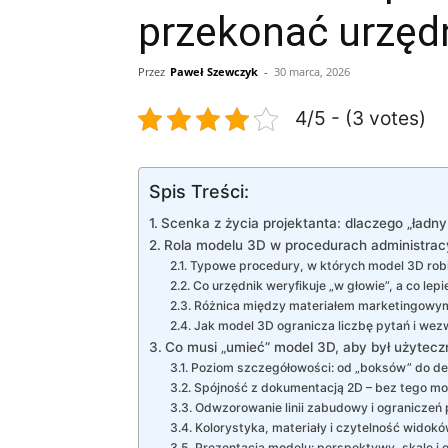
przekonać urzęd
Przez
Paweł Szewczyk
-
30 marca, 2026
4/5 - (3 votes)
Spis Treści:
Scenka z życia projektanta: dlaczego „ładny 
Rola modelu 3D w procedurach administrac
Typowe procedury, w których model 3D robi
Co urzędnik weryfikuje „w głowie”, a co lep
Różnica między materiałem marketingowy
Jak model 3D ogranicza liczbę pytań i wez
Co musi „umieć” model 3D, aby był użytecz
Poziom szczegółowości: od „boksów” do de
Spójność z dokumentacją 2D – bez tego mo
Odwzorowanie linii zabudowy i ograniczeń 
Kolorystyka, materiały i czytelność widok
Prezentacja modelu: perspektywy, skale i 