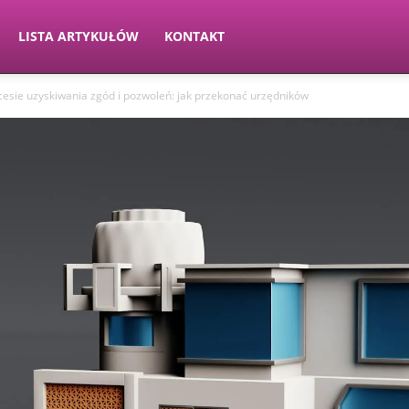
LISTA ARTYKUŁÓW
KONTAKT
esie uzyskiwania zgód i pozwoleń: jak przekonać urzędników