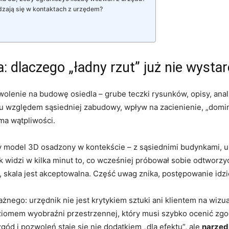
dzają się w kontaktach z urzędem?
: dlaczego „ładny rzut” już nie wysta
olenie na budowę osiedla – grube teczki rysunków, opisy, anali
u względem sąsiedniej zabudowy, wpływ na zacienienie, „domina
 ma wątpliwości.
y model 3D osadzony w kontekście – z sąsiednimi budynkami, u
k widzi w kilka minut to, co wcześniej próbował sobie odtworzy
a, skala jest akceptowalna. Część uwag znika, postępowanie idz
ego: urzędnik nie jest krytykiem sztuki ani klientem na wizu
iomem wyobraźni przestrzennej, który musi szybko ocenić zgod
ód i pozwoleń staje się nie dodatkiem „dla efektu”, ale
narzęd