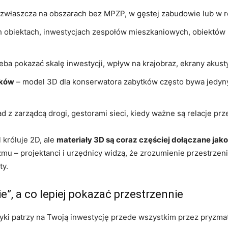
zwłaszcza na obszarach bez MPZP, w gęstej zabudowie lub w r
 obiektach, inwestycjach zespołów mieszkaniowych, obiektów 
eba pokazać skalę inwestycji, wpływ na krajobraz, ekrany aku
tków
– model 3D dla konserwatora zabytków często bywa jedyn
d z zarządcą drogi, gestorami sieci, kiedy ważne są relacje prze
 króluje 2D, ale
materiały 3D są coraz częściej dołączane jak
mu – projektanci i urzędnicy widzą, że zrozumienie przestrzeni 
ty.
e”, a co lepiej pokazać przestrzennie
tyki patrzy na Twoją inwestycję przede wszystkim przez pryzmat