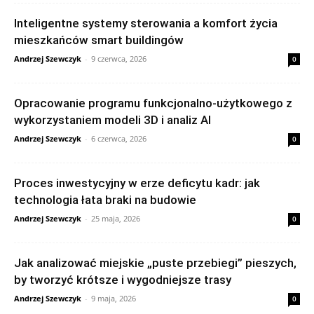
Inteligentne systemy sterowania a komfort życia
mieszkańców smart buildingów
Andrzej Szewczyk
-
9 czerwca, 2026
0
Opracowanie programu funkcjonalno‑użytkowego z
wykorzystaniem modeli 3D i analiz AI
Andrzej Szewczyk
-
6 czerwca, 2026
0
Proces inwestycyjny w erze deficytu kadr: jak
technologia łata braki na budowie
Andrzej Szewczyk
-
25 maja, 2026
0
Jak analizować miejskie „puste przebiegi” pieszych,
by tworzyć krótsze i wygodniejsze trasy
Andrzej Szewczyk
-
9 maja, 2026
0