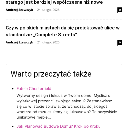
starego jest bardziej współczesna niż nowe
Andrzej Szewczyk
-
24 lutego, 2026
0
Czy w polskich miastach da się projektować ulice w
standardzie „Complete Streets”
Andrzej Szewczyk
-
21 lutego, 2026
0
Warto przeczytać także
Fotele Chesterfield
Wytworny design i luksus w Twoim domu. Myślisz o
wyjątkowej prezencji swojego salonu? Zastanawiasz
się co w istocie sprawia, że wchodząc do jakiegoś
wnętrza od razu czujemy się luksusowo? To oczywiście
unikatowe meble…
Jak Planować Budowę Domu? Krok po Kroku