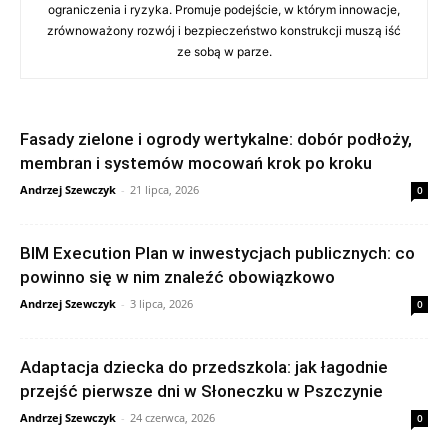
ograniczenia i ryzyka. Promuje podejście, w którym innowacje,
zrównoważony rozwój i bezpieczeństwo konstrukcji muszą iść
ze sobą w parze.
Fasady zielone i ogrody wertykalne: dobór podłoży,
membran i systemów mocowań krok po kroku
Andrzej Szewczyk
-
21 lipca, 2026
0
BIM Execution Plan w inwestycjach publicznych: co
powinno się w nim znaleźć obowiązkowo
Andrzej Szewczyk
-
3 lipca, 2026
0
Adaptacja dziecka do przedszkola: jak łagodnie
przejść pierwsze dni w Słoneczku w Pszczynie
Andrzej Szewczyk
-
24 czerwca, 2026
0