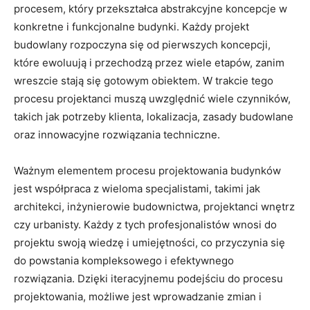
procesem,⁢ który ⁤przekształca abstrakcyjne koncepcje w
konkretne i funkcjonalne budynki.​ Każdy projekt‍
budowlany rozpoczyna się​ od pierwszych koncepcji,
które​ ewoluują i‌ przechodzą​ przez wiele etapów, zanim
wreszcie stają się‍ gotowym‌ obiektem.‌ W ⁢trakcie tego ​
procesu projektanci ​muszą ‍uwzględnić wiele czynników,
takich ⁣jak potrzeby klienta, lokalizacja, zasady ‌budowlane‌
oraz‌ innowacyjne​ rozwiązania techniczne.
Ważnym elementem procesu projektowania budynków
jest współpraca⁣ z wieloma specjalistami, takimi⁣ jak
architekci, inżynierowie budownictwa, projektanci wnętrz
czy urbanisty. Każdy⁤ z tych profesjonalistów wnosi do
projektu swoją wiedzę i ⁢umiejętności, co ‌przyczynia się
do⁢ powstania kompleksowego i efektywnego⁢
rozwiązania. Dzięki iteracyjnemu podejściu⁢ do procesu
projektowania, ⁢możliwe jest wprowadzanie zmian i