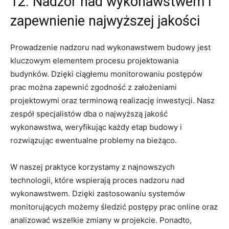
12. Nadzór nad wykonawstwem i
zapewnienie⁣ najwyższej ⁢jakości
Prowadzenie‌ nadzoru nad wykonawstwem budowy jest
kluczowym elementem procesu projektowania
budynków.⁣ Dzięki ciągłemu monitorowaniu postępów
⁤prac można zapewnić zgodność⁤ z założeniami
projektowymi‌ oraz terminową ⁢realizację inwestycji. Nasz⁢
zespół‌ specjalistów ⁤dba⁢ o najwyższą jakość
wykonawstwa, weryfikując każdy etap budowy i
⁣rozwiązując ewentualne‍ problemy‌ na⁤ bieżąco.
W naszej praktyce korzystamy z ‍najnowszych
technologii, ⁤które wspierają proces nadzoru nad
wykonawstwem. Dzięki zastosowaniu‍ systemów
monitorujących możemy śledzić postępy prac online oraz
analizować wszelkie⁤ zmiany w projekcie. Ponadto,