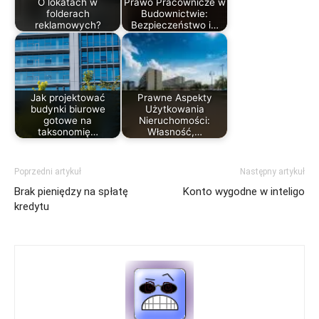
O lokatach w
Prawo Pracownicze w
folderach
Budownictwie:
reklamowych?
Bezpieczeństwo i…
Jak projektować
Prawne Aspekty
budynki biurowe
Użytkowania
gotowe na
Nieruchomości:
taksonomię…
Własność,…
Poprzedni artykuł
Następny artykuł
Brak pieniędzy na spłatę
Konto wygodne w inteligo
kredytu