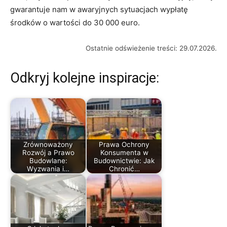
gwarantuje nam w awaryjnych sytuacjach wypłatę
środków o wartości do 30 000 euro.
Ostatnie odświeżenie treści: 29.07.2026.
Odkryj kolejne inspiracje:
Zrównoważony
Prawa Ochrony
Rozwój a Prawo
Konsumenta w
Budowlane:
Budownictwie: Jak
Wyzwania i…
Chronić…