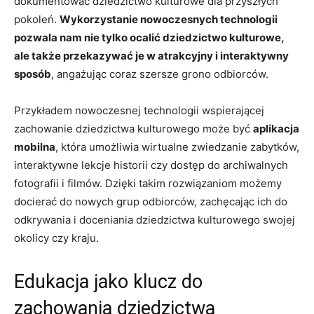
dokumentować ‌dziedzictwo ⁤kulturowe dla przyszłych
‍pokoleń.‍
Wykorzystanie nowoczesnych ⁣technologii
pozwala ⁣nam nie tylko⁣ ocalić dziedzictwo kulturowe,⁣
ale także przekazywać je w‍ atrakcyjny i interaktywny
sposób
,⁢ angażując coraz​ szersze grono odbiorców.
Przykładem nowoczesnej technologii wspierającej ​
zachowanie dziedzictwa‍ kulturowego może być​
aplikacja
mobilna
, która umożliwia wirtualne ​zwiedzanie ⁤zabytków,​
interaktywne lekcje historii‍ czy dostęp do archiwalnych
fotografii⁢ i⁢ filmów. Dzięki takim rozwiązaniom możemy
⁣docierać do ‌nowych⁢ grup odbiorców, zachęcając ich do
odkrywania i doceniania dziedzictwa kulturowego swojej
okolicy czy kraju.
Edukacja jako⁣ klucz do ​
zachowania dziedzictwa