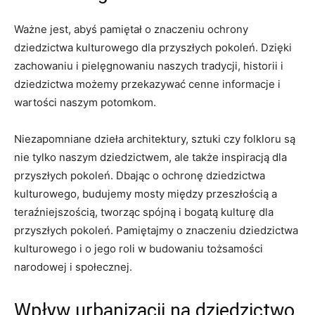
Ważne jest, abyś pamiętał o znaczeniu ochrony
dziedzictwa kulturowego dla⁢ przyszłych pokoleń. Dzięki ​
zachowaniu ​i⁢ pielęgnowaniu ⁢naszych ‌tradycji, historii i
dziedzictwa możemy przekazywać⁤ cenne ⁤informacje i
⁢wartości naszym potomkom.
Niezapomniane dzieła architektury, sztuki czy⁢ folkloru ⁤są
nie⁤ tylko⁣ naszym‌ dziedzictwem, ale​ także ⁣inspiracją dla⁣
przyszłych pokoleń. Dbając o ochronę dziedzictwa
kulturowego, budujemy mosty między przeszłością ​a
teraźniejszością, tworząc⁢ spójną i bogatą ⁤kulturę dla
przyszłych pokoleń. ​Pamiętajmy‍ o znaczeniu ⁤dziedzictwa
kulturowego i o‌ jego roli w budowaniu⁤ tożsamości
⁣narodowej i społecznej.
Wpływ urbanizacji na dziedzictwo