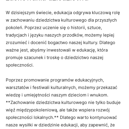
W dzisiejszym świecie, edukacja odgrywa kluczową ​rolę
w⁣ zachowaniu​ dziedzictwa kulturowego dla ⁣przyszłych
‌pokoleń. Poprzez uczenie⁢ się‌ o historii, sztuce,
tradycjach i⁢ języku naszych ‍przodków, ⁤możemy lepiej
zrozumieć i docenić bogactwo naszej kultury. Dlatego ​
ważne jest, ‌abyśmy‍ inwestowali w edukację, która
⁢promuje ​szacunek i troskę ​o dziedzictwo naszej⁢
społeczności.
Poprzez promowanie programów edukacyjnych,
warsztatów i festiwali kulturalnych, możemy ‌przekazać
wiedzę i umiejętności naszym ​dzieciom‍ i ‍wnukom.
**Zachowanie dziedzictwa kulturowego nie tylko buduje
‍więź międzypokoleniową, ale⁢ także wspiera⁣ rozwój
społeczności lokalnych.** Dlatego warto ‍kontynuować‍
nasze‌ wysiłki ‌w dziedzinie⁤ edukacji, aby zapewnić, że