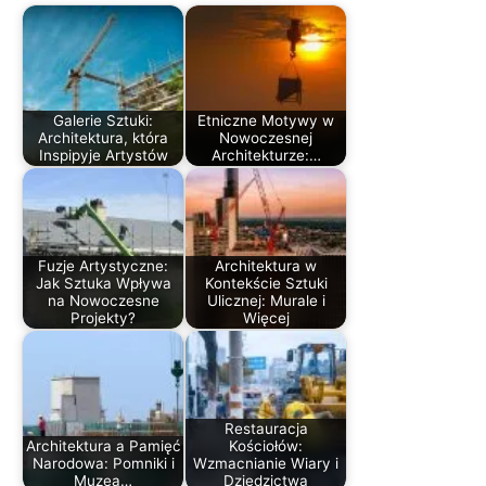
Galerie Sztuki:
Etniczne Motywy w
Architektura, która
Nowoczesnej
Inspiруje Artystów
Architekturze:…
Fuzje Artystyczne:
Architektura w
Jak Sztuka Wpływa
Kontekście Sztuki
na Nowoczesne
Ulicznej: Murale i
Projekty?
Więcej
Restauracja
Architektura a Pamięć
Kościołów:
Narodowa: Pomniki i
Wzmacnianie Wiary i
Muzea…
Dziedzictwa