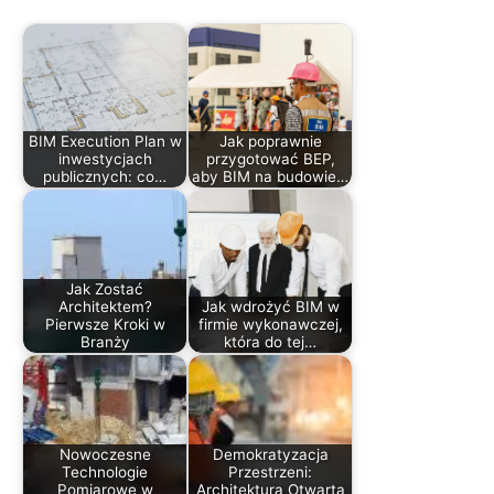
BIM Execution Plan w
Jak poprawnie
inwestycjach
przygotować BEP,
publicznych: co…
aby BIM na budowie…
Jak Zostać
Architektem?
Jak wdrożyć BIM w
Pierwsze Kroki w
firmie wykonawczej,
Branży
która do tej…
Nowoczesne
Demokratyzacja
Technologie
Przestrzeni:
Pomiarowe w
Architektura Otwarta