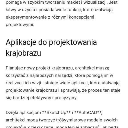
pomaga w szybkim ⁤tworzeniu makiet i wizualizacji. ⁢Jest
łatwy w użyciu i posiada​ wiele funkcji,‍ które ułatwiają
eksperymentowanie​ z różnymi koncepcjami
projektowymi.
Aplikacje ‌do projektowania
krajobrazu
Planując nowy projekt krajobrazu, architekci muszą⁤
korzystać z najlepszych‌ narzędzi, ⁤które pomogą im w
realizacji ich‌ wizji. ​Istnieje wiele aplikacji, ‍które ⁣ułatwiają
projektowanie krajobrazu⁣ i sprawiają, że proces ten staje
się bardziej efektywny i precyzyjny.
Dzięki aplikacjom‌ **SketchUp** i **AutoCAD**,
architekci ⁢mogą‍ tworzyć trójwymiarowe modele swoich
projektów, dzięki czemu mogą⁤ lepiej ⁤zobaczyć, jak​ będą