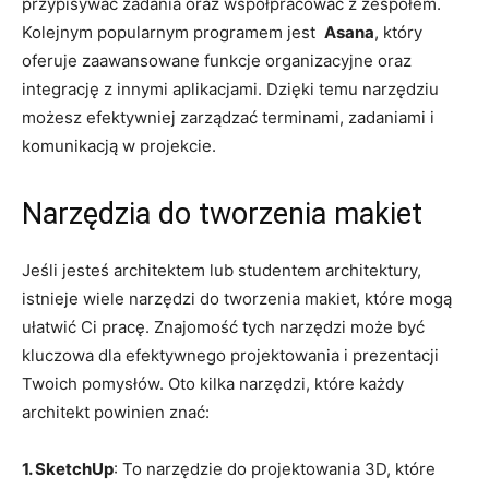
przypisywać zadania oraz współpracować z zespołem.
Kolejnym popularnym programem‍ jest ⁤
Asana
, który
oferuje zaawansowane funkcje ⁣organizacyjne oraz⁣
integrację z innymi aplikacjami. Dzięki temu narzędziu
możesz ⁤efektywniej‍ zarządzać terminami, zadaniami ​i
komunikacją‌ w ‍projekcie.
Narzędzia do tworzenia makiet
Jeśli jesteś ⁤architektem ⁤lub studentem architektury,
istnieje‌ wiele narzędzi do tworzenia makiet, które mogą⁤
ułatwić⁣ Ci pracę. Znajomość tych⁢ narzędzi może ⁣być
kluczowa dla efektywnego ⁤projektowania i ⁢prezentacji
Twoich⁤ pomysłów. ⁢Oto⁤ kilka⁤ narzędzi, które każdy
architekt powinien znać:
1.⁢ SketchUp
: To narzędzie do projektowania⁤ 3D, które