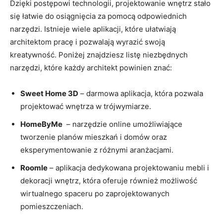
Dzięki postępowi ‌technologii, projektowanie wnętrz stało
się łatwie do osiągnięcia ⁢za pomocą odpowiednich
narzędzi. Istnieje⁣ wiele aplikacji, które ułatwiają
architektom ⁤pracę ​i pozwalają wyrazić ⁢swoją
‍kreatywność. Poniżej znajdziesz​ listę⁤ niezbędnych‌
narzędzi, które każdy ‌architekt ⁣powinien⁤ znać:
Sweet Home 3D
⁢– darmowa aplikacja, która pozwala⁤
projektować wnętrza w trójwymiarze.
HomeByMe
⁣ –‍ narzędzie online umożliwiające
tworzenie planów mieszkań i domów oraz
eksperymentowanie z‍ różnymi ‌aranżacjami.
Roomle
–⁢ aplikacja dedykowana projektowaniu mebli i⁣
dekoracji wnętrz, która oferuje również możliwość
wirtualnego ⁢spaceru⁢ po​ zaprojektowanych
pomieszczeniach.