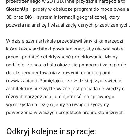
przestrzennego ⁤w 2D i 3D. Inne przydatne narzędzia to
SketchUp
– prosty w obsłudze program‌ do modelowania
3D oraz
GIS
– system informacji geograficznej, który
⁢pozwala na analizę i wizualizację danych przestrzennych.
W ‍dzisiejszym ‍artykule przedstawiliśmy⁤ kilka narzędzi,
które każdy architekt powinien ⁣znać, aby ułatwić sobie
pracę i podnieść efektywność projektowania. Mamy
nadzieję, ⁣że ⁤nasza lista okaże się ​pomocna i zainspiruje
do eksperymentowania‍ z nowymi technologiami⁢ i⁢
rozwiązaniami. Pamiętajcie,​ że w dzisiejszym ​świecie
architektury niezwykle‌ ważne jest posiadanie wiedzy o
różnych narzędziach i⁢ umiejętność ich sprawnego
wykorzystania. Dziękujemy za uwagę i życzymy
powodzenia w waszych projektach⁤ architektonicznych!
Odkryj kolejne inspiracje: