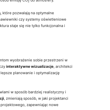
sposób emisję CO
do atmosfery.
2
ą, które pozwalają na optymalne
ne nawiewniki czy systemy oświetleniowe
tura staje się nie tylko funkcjonalna i
antom ‌wyobrażenie sobie przestrzeni w
czy
interaktywne wizualizacje
, architekci
lepsze planowanie i optymalizację‍
wlami w sposób bardziej realistyczny i
cji
, zmieniają sposób, w jaki projektanci
su projektowego, zapewniając nowe