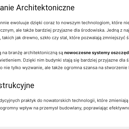
nie Architektoniczne
nnie ewoluuje ​dzięki coraz to nowszym technologiom, które⁤ nie 
znym, ale ‌także bardziej przyjazne dla środowiska. Jedną z na
, takich jak drewno, szkło‍ czy stal, które pozwalają zmniejszyć 
ą na branżę architektoniczną są
nowoczesne systemy ⁣oszczędz
etleniem. Dzięki nim⁣ budynki stają się bardziej przyjazne dla
o nie tylko wyzwanie, ale także ogromna szansa na stworzenie b
trukcyjne
adycyjnych praktyk⁤ do nowatorskich technologii, które zmieniają
ją ⁤ogromny wpływ na przemysł budowlany, poprawiając efektyw