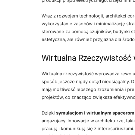
produkcji prądu elektrycznego. Dzięki nim
Wraz z rozwojem technologii, architekci cor
wykorzystanie zasobów ‍i‍ minimalizację str
sterowane za ⁣pomocą czujników, budynki staj
estetyczna, ale również przyjazna dla ⁣środ
Wirtualna Rzeczywistość 
Wirtualna ⁤rzeczywistość wprowadza rewoluc
sposób jeszcze nigdy dotąd nieosiągalny. 
mają możliwość lepszego zrozumienia i ‍prez
projektów, co​ znacząco zwiększa efektywno
Dzięki
symulacjom
i
wirtualnym spacerom
⁢angażujący. Innowacje w architekturze, taki
pracują i komunikują się z interesariuszam