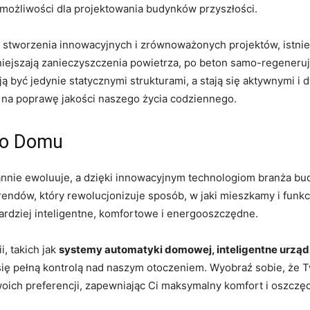
 możliwości dla projektowania budynków przyszłości.
do stworzenia innowacyjnych i zrównoważonych projektów, istnie
niejszają zanieczyszczenia powietrza, po beton samo-regenerują
ą być ⁤jedynie statycznymi strukturami, a stają ⁣się aktywnymi i 
sa na poprawę jakości naszego życia codziennego.
ego Domu
nnie‍ ewoluuje, a dzięki innowacyjnym⁣ technologiom branża bud
trendów, który rewolucjonizuje sposób, w ⁢jaki‌ mieszkamy i fu
bardziej inteligentne, komfortowe i energooszczędne.
i, takich jak
systemy automatyki domowej,​ inteligentne urządz
się pełną kontrolą nad naszym otoczeniem.⁤ Wyobraź⁢ sobie, 
Twoich preferencji, zapewniając Ci maksymalny komfort i ​oszcz