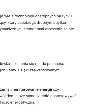
je wiele technologii dostępnych na rynku.
cy, ‍który‍ zapobiega drobnym ubytkom.​
dynamicznymi⁢ elementami ‍otoczenia. to nie
owlana zmienia się⁣ nie do poznania.
nkcjonujemy. Dzięki zaawansowanym⁤
enia, monitorowanie ‌energii
czy
że Twój dom może samodzielnie dostosowywać
ędność energetyczną.