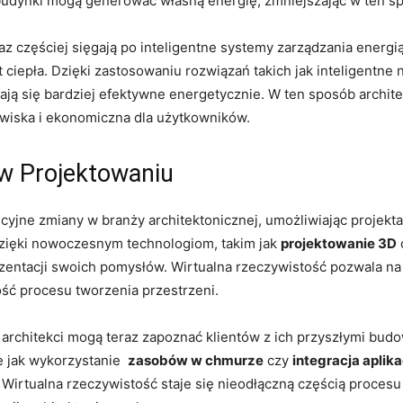
 budynki mogą generować własną ‍energię, zmniejszając w ten 
az częściej sięgają ⁢po inteligentne systemy zarządzania energi
at ciepła. Dzięki zastosowaniu rozwiązań takich jak ⁣inteligent
ą się ‌bardziej efektywne energetycznie.‍ W ten sposób ⁤architek
owiska⁢ i ​ekonomiczna dla użytkowników.
w Projektowaniu
yjne zmiany w branży architektonicznej, umożliwiając projekt
Dzięki​ nowoczesnym technologiom, takim jak
projektowanie 3D
entacji swoich ‌pomysłów.⁤ Wirtualna rzeczywistość pozwala na 
ść procesu tworzenia przestrzeni.
architekci mogą teraz zapoznać ‌klientów z ich przyszłymi⁤ budo
e jak wykorzystanie ⁢
zasobów ​w chmurze
czy⁣
integracja⁢ aplika
i. Wirtualna rzeczywistość staje się ​nieodłączną częścią proce