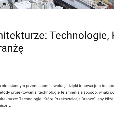
itekturze: Technologie, 
ranżę
ega nieustannym przemianom i ewolucji dzięki innowacjom tec
dy projektowania, technologie‍ te zmieniają sposób, w jaki po
ekturze:⁤ Technologie, Które Przekształcają Branżę”, aby bliżej 
niczny.