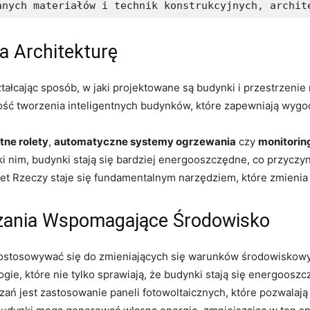
anych materiałów i technik konstrukcyjnych, archit
na Architekturę
ształcając sposób, w⁢ jaki ⁢projektowane są‌ budynki i przestrz
ość tworzenia inteligentnych budynków, które zapewniają‍ wyg
tne rolety
,
automatyczne systemy ogrzewania
czy
monitorin
i‍ nim, budynki stają się bardziej energooszczędne, co przyczy
et Rzeczy staje się ‍fundamentalnym‍ narzędziem, które zmienia
ania Wspomagające ‌Środowisko
dostosowywać się do zmieniających się warunków środowiskowyc
ie,⁣ które nie tylko sprawiają, że budynki stają się energoosz
ń jest ⁣zastosowanie paneli fotowoltaicznych, które ‍pozwalają