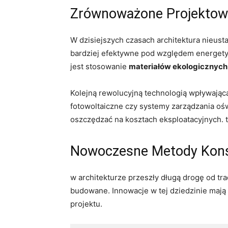
Zrównoważone Projektowa
W dzisiejszych czasach architektura nieusta
bardziej ⁢efektywne pod ‌względem energetyc
jest stosowanie
materiałów ekologicznych
Kolejną rewolucyjną technologią wpływając
fotowoltaiczne czy systemy zarządzania oświ
oszczędzać na kosztach eksploatacyjnych. t
Nowoczesne Metody ⁢Kons
w⁢ architekturze przeszły długą drogę od tr
budowane. Innowacje​ w⁢ tej dziedzinie ma
projektu.