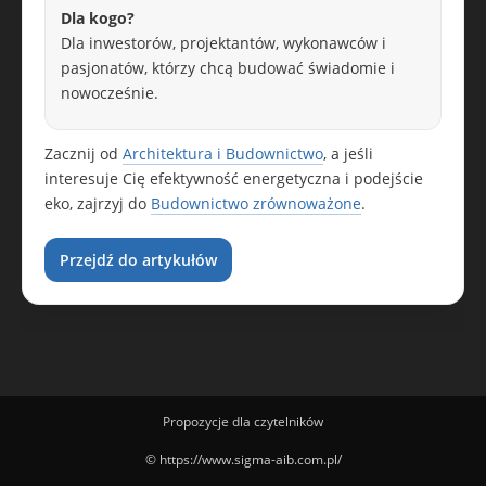
Dla kogo?
Dla inwestorów, projektantów, wykonawców i
pasjonatów, którzy chcą budować świadomie i
nowocześnie.
Zacznij od
Architektura i Budownictwo
, a jeśli
interesuje Cię efektywność energetyczna i podejście
eko, zajrzyj do
Budownictwo zrównoważone
.
Przejdź do artykułów
Propozycje dla czytelników
© https://www.sigma-aib.com.pl/