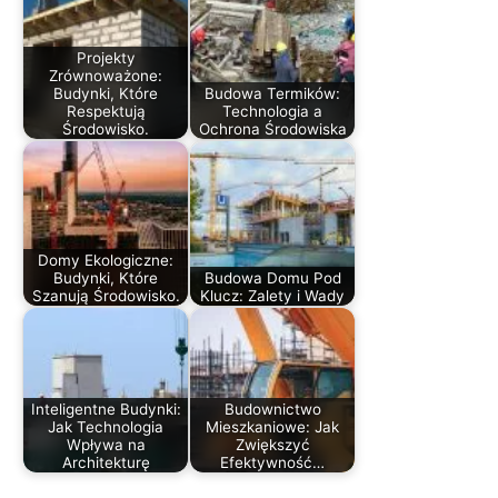
Projekty
Zrównoważone:
Budynki, Które
Budowa Termików:
Respektują
Technologia a
Środowisko.
Ochrona Środowiska
Domy Ekologiczne:
Budynki, Które
Budowa Domu Pod
Szanują Środowisko.
Klucz: Zalety i Wady
Inteligentne Budynki:
Budownictwo
Jak Technologia
Mieszkaniowe: Jak
Wpływa na
Zwiększyć
Architekturę
Efektywność…