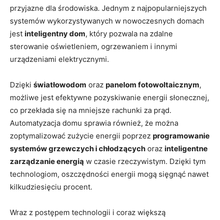
przyjazne dla ​środowiska.⁢ Jednym z najpopularniejszych
⁢systemów wykorzystywanych ⁤w nowoczesnych domach
jest
inteligentny dom
, który‌ pozwala​ na zdalne
sterowanie ⁤oświetleniem, ‍ogrzewaniem i innymi
⁣urządzeniami elektrycznymi.
Dzięki‌
światłowodom
oraz
panelom⁣ fotowoltaicznym
,
możliwe⁣ jest efektywne pozyskiwanie energii słonecznej,
co​ przekłada się na mniejsze rachunki​ za‌ prąd.
Automatyzacja domu sprawia ⁤również, że można ​
zoptymalizować zużycie energii poprzez⁤
programowanie
systemów grzewczych i chłodzących
oraz
inteligentne
zarządzanie ⁤energią
w czasie rzeczywistym.⁢ Dzięki⁣ tym
technologiom, ⁣oszczędności energii mogą sięgnąć nawet‍
kilkudziesięciu‍ procent.
Wraz ‍z‌ postępem technologii i coraz większą