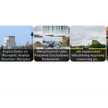
Kupno Domu vs.
Nieruchomości jako
Jak zaplanować
Wynajem: Analiza
Pasywne Dochodowe:
kilkudniową wyprawę
Kosztów i Korzyści
Budowanie…
rowerową po…