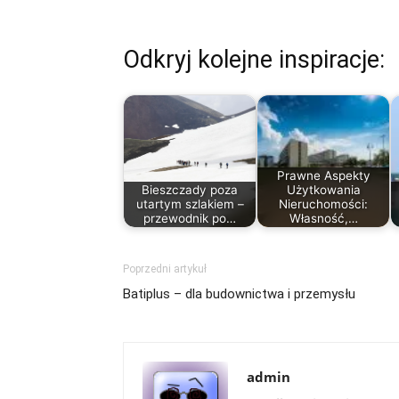
Odkryj kolejne inspiracje:
Prawne Aspekty
Bieszczady poza
Użytkowania
utartym szlakiem –
Nieruchomości:
przewodnik po…
Własność,…
Poprzedni artykuł
Batiplus – dla budownictwa i przemysłu
admin