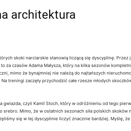
a architektura
tórych skoki narciarskie stanowią liczącą się dyscyplinę. Przez
to za czasów Adama Małysza, który na kilka sezonów kompletn
ni, mimo że bynajmniej nie należą do najtańszych nieruchomoś
 Na treningi zaczęły przychodzić całe rzesze młodych skoczków
ka gwiazda, czyli Kamil Stoch, który w odróżnieniu od tego pie
o srebro. Mimo, że w ostatnich sezonach siła polskich skoków n
liśmy się w tej dyscyplinie liczyć znacznie bardziej. Myślę, ż