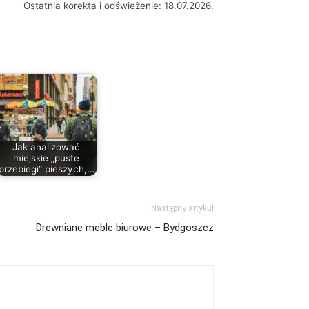
Ostatnia korekta i odświeżenie: 18.07.2026.
Jak analizować
miejskie „puste
przebiegi” pieszych,…
Następny artykuł
Drewniane meble biurowe – Bydgoszcz