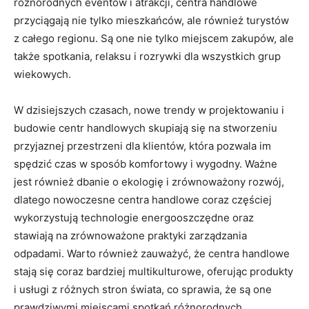
różnorodnych eventów i atrakcji, centra handlowe
przyciągają nie tylko ⁣mieszkańców,​ ale również turystów
z całego regionu. Są ⁤one nie tylko miejscem zakupów, ale
także ‍spotkania, relaksu ⁣i rozrywki dla wszystkich grup⁢
wiekowych.
W dzisiejszych czasach, nowe trendy w‍ projektowaniu i
budowie centr handlowych‍ skupiają się ⁣na stworzeniu
przyjaznej przestrzeni dla klientów, która pozwala‌ im
spędzić czas w sposób komfortowy i⁤ wygodny.​ Ważne
jest również dbanie‌ o ekologię i zrównoważony rozwój,
dlatego nowoczesne centra handlowe coraz⁢ częściej‍
wykorzystują technologie energooszczędne oraz⁣
stawiają na zrównoważone praktyki zarządzania⁢
odpadami. Warto również zauważyć, ‌że centra handlowe
stają się coraz bardziej multikulturowe, oferując produkty
i usługi z różnych stron świata, co sprawia, że są⁤ one
prawdziwymi miejscami spotkań różnorodnych