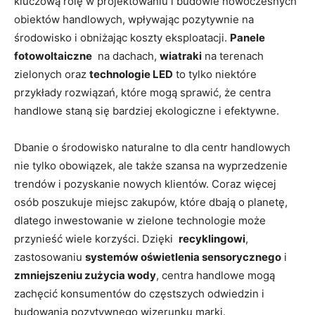
kluczową rolę w projektowaniu i budowie nowoczesnych
obiektów​ handlowych, ‌wpływając⁤ pozytywnie na
środowisko i obniżając koszty eksploatacji.
Panele
fotowoltaiczne
‍ na⁢ dachach,
wiatraki
na terenach
zielonych oraz
technologie LED
to tylko niektóre
przykłady rozwiązań, które mogą⁢ sprawić, że centra
handlowe staną się ⁢bardziej ekologiczne i efektywne.
Dbanie ⁤o środowisko naturalne to dla centr handlowych
nie tylko obowiązek, ale także szansa na‍ wyprzedzenie⁣
trendów i pozyskanie nowych klientów. Coraz więcej
osób⁢ poszukuje miejsc zakupów, które dbają o planetę,
dlatego​ inwestowanie‌ w ⁢zielone ⁤technologie może
przynieść wiele korzyści. Dzięki ‌
recyklingowi
,
zastosowaniu
systemów oświetlenia sensorycznego
i ⁣
zmniejszeniu zużycia wody
, centra handlowe mogą‌
zachęcić konsumentów do częstszych odwiedzin ‌i
budowania pozytywnego wizerunku marki.