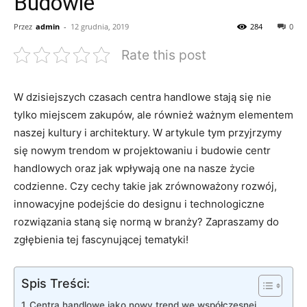
Budowie
Przez
admin
-
12 grudnia, 2019
284
0
Rate this post
W⁤ dzisiejszych czasach⁢ centra ⁢handlowe stają się nie
tylko miejscem zakupów, ale również ważnym elementem
naszej kultury i⁢ architektury. W artykule tym przyjrzymy
⁢się⁣ nowym trendom w projektowaniu i budowie centr
handlowych oraz jak wpływają one⁤ na nasze ‍życie
codzienne. Czy cechy​ takie jak⁢ zrównoważony rozwój,
innowacyjne podejście do designu i technologiczne
rozwiązania staną się normą w branży? Zapraszamy do
zgłębienia tej fascynującej tematyki!
Spis Treści:
Centra handlowe jako nowy trend we współczesnej​