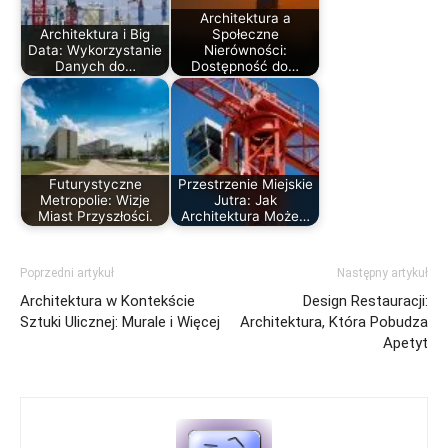
Architektura a
Architektura i Big
Społeczne
Data: Wykorzystanie
Nierówności:
Danych do…
Dostępność do…
Futurystyczne
Przestrzenie Miejskie
Metropolie: Wizje
Jutra: Jak
Miast Przyszłości.
Architektura Może…
Poprzedni artykuł
Następny artykuł
Architektura w Kontekście
Design Restauracji:
Sztuki Ulicznej: Murale i Więcej
Architektura, Która Pobudza
Apetyt