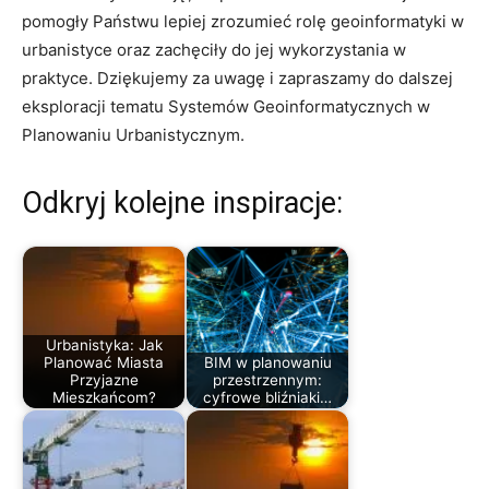
pomogły‌ Państwu lepiej zrozumieć rolę geoinformatyki w
urbanistyce oraz zachęciły do jej wykorzystania w
praktyce. Dziękujemy za uwagę i zapraszamy do dalszej
eksploracji tematu Systemów Geoinformatycznych‍ w
Planowaniu Urbanistycznym.
Odkryj kolejne inspiracje:
Urbanistyka: Jak
Planować Miasta
BIM w planowaniu
Przyjazne
przestrzennym:
Mieszkańcom?
cyfrowe bliźniaki…