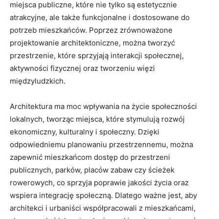
miejsca publiczne, które ⁣nie tylko są estetycznie
atrakcyjne, ale⁢ także‌ funkcjonalne ⁣i dostosowane‍ do⁤
potrzeb mieszkańców.‌ Poprzez zrównoważone
projektowanie architektoniczne, można tworzyć⁤
przestrzenie, ​które‍ sprzyjają interakcji społecznej,
aktywności ⁤fizycznej oraz‌ tworzeniu⁤ więzi
międzyludzkich.
Architektura ‌ma ​moc wpływania na życie społeczności
⁣lokalnych, tworząc miejsca, ​które stymulują rozwój
ekonomiczny, kulturalny i społeczny.⁣ Dzięki ​
odpowiedniemu planowaniu przestrzennemu,⁢ można
zapewnić mieszkańcom ⁢dostęp do przestrzeni
publicznych,⁤ parków, ​placów zabaw ⁣czy ścieżek
rowerowych, ⁢co sprzyja poprawie ⁢jakości życia oraz
wspiera⁣ integrację społeczną. ⁢Dlatego⁣ ważne⁣ jest, aby
architekci i⁤ urbaniści współpracowali z⁤ mieszkańcami,