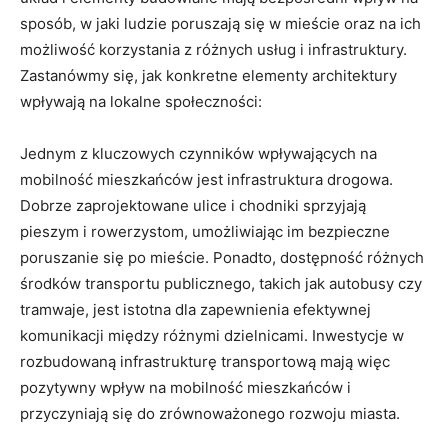
⁤sposób, w⁢ jaki ludzie ⁤poruszają się⁢ w‍ mieście⁣ oraz⁤ na ich
możliwość‌ korzystania z różnych ⁤usług i infrastruktury.
Zastanówmy się, jak ⁣konkretne elementy‌ architektury
wpływają na lokalne społeczności:
Jednym⁢ z‌ kluczowych czynników wpływających na
mobilność mieszkańców jest infrastruktura‍ drogowa.
Dobrze zaprojektowane ulice ‌i chodniki sprzyjają
pieszym i⁢ rowerzystom, umożliwiając im ⁤bezpieczne‍
poruszanie się ⁤po ​mieście. Ponadto, dostępność różnych
środków ‍transportu ‌publicznego, ‍takich jak ⁣autobusy⁤ czy
tramwaje, ⁢jest‍ istotna ‍dla zapewnienia ⁢efektywnej⁤
komunikacji‍ między różnymi dzielnicami. Inwestycje w
rozbudowaną ⁤infrastrukturę ⁤transportową mają ​więc
pozytywny ​wpływ na mobilność ‌mieszkańców⁢ i
przyczyniają ‌się do zrównoważonego⁤ rozwoju miasta.