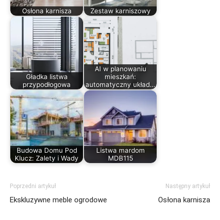
Osłona karnisza
Zestaw karniszowy
AI w planowaniu
Gładka listwa
mieszkań:
przypodłogowa
automatyczny układ…
Budowa Domu Pod
Listwa mardom
Klucz: Zalety i Wady
MDB115
Poprzedni artykuł
Następny artykuł
Ekskluzywne meble ogrodowe
Osłona karnisza