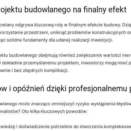
ojektu budowlanego na finalny efekt
wlany odgrywa‍ kluczową rolę ​w finalnym efekcie ⁣budowy.⁢ Dzię
orzystanie przestrzeni, uniknąć problemów konstrukcyjnych⁢ or
ęc solidne fundamenty dla udanej realizacji inwestycji.
ojektu budowlanego obejmują również ‌zwiększenie wartości ni
 dokładnie przemyślanemu projektem, inwestorzy mogą mieć​ pew
wnie i bez zbędnych komplikacji.
ów i opóźnień dzięki profesjonalnemu 
wlanego ⁢może znacząco ⁣zmniejszyć ryzyko wystąpienia błędów i
jonalistów? ​Oto kilka kluczowych powodów:
 wiedzę i doświadczenie potrzebne ⁢do stworzenia kompleksowe