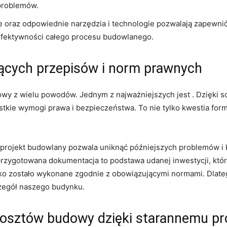
​ problemów.
e oraz odpowiednie⁢ narzędzia i technologie pozwalają zapewnić⁤ 
ę efektywności całego⁢ procesu budowlanego.
ących‍ przepisów‌ i ‌norm prawnych
czowy z wielu powodów. Jednym z najważniejszych jest . Dzięki
kie wymogi​ prawa i ⁢bezpieczeństwa. To nie tylko kwestia⁢ form
ny projekt budowlany pozwala uniknąć późniejszych problemów i
zygotowana dokumentacja to podstawa udanej inwestycji, która n
ko zostało wykonane zgodnie ​z obowiązującymi normami.‌ Dla
zegół naszego ‌budynku.
kosztów budowy dzięki⁣ starannemu pr