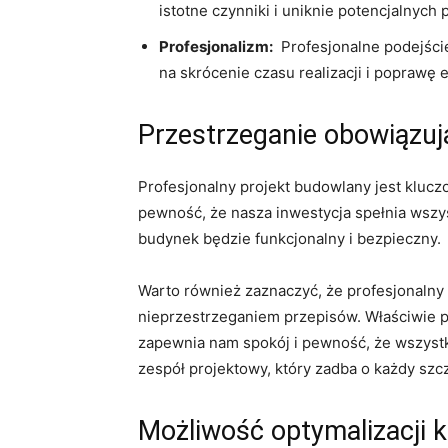
istotne⁤ czynniki i uniknie potencjalnych
Profesjonalizm:
‌ Profesjonalne podejści
na skrócenie ‍czasu realizacji ⁢i popraw
Przestrzeganie ⁣obowiązuj
Profesjonalny projekt budowlany ‌jest ⁣klu
pewność, że ⁤nasza inwestycja spełnia wszyst
⁣budynek będzie funkcjonalny ‍i bezpieczny.
Warto ⁤również⁢ zaznaczyć, że ⁢profesjonal
nieprzestrzeganiem przepisów. Właściwie pr
zapewnia nam ⁣spokój i pewność, że wszyst
zespół projektowy, który zadba o każdy szc
Możliwość ⁣optymalizacji 