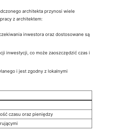
dczonego‌ architekta przynosi wiele
łpracy z architektem:
​oczekiwania inwestora oraz ⁢dostosowane są
ji⁤ inwestycji, co może zaoszczędzić czas i
go ⁣i‍ jest‍ zgodny ‍z lokalnymi​
ność czasu oraz pieniędzy
orującymi