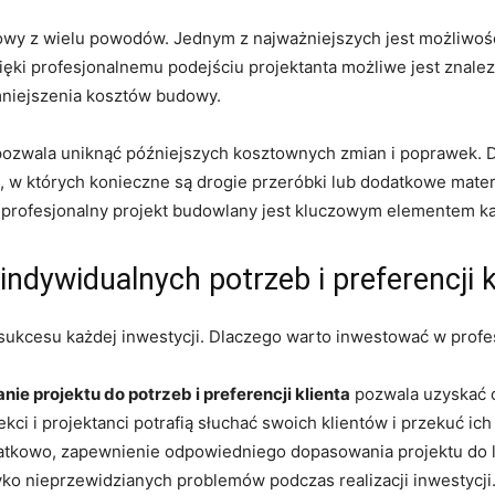
owy z wielu powodów.⁤ Jednym z najważniejszych jest możliwość
ęki profesjonalnemu podejściu⁢ projektanta możliwe jest znalezi
zmniejszenia ⁣kosztów budowy.
⁣pozwala uniknąć późniejszych kosztownych ⁣zmian i poprawek. 
w których konieczne są ‍drogie przeróbki lub⁤ dodatkowe materi
e ‍profesjonalny projekt budowlany jest kluczowym ‌elementem ⁣każ
dywidualnych potrzeb ⁢i preferencji⁣ k
sukcesu każdej⁤ inwestycji. Dlaczego warto inwestować w ⁤profe
e projektu do potrzeb i ​preferencji klienta
pozwala uzyskać os
kci i projektanci potrafią słuchać swoich klientów‍ i przekuć ich
Dodatkowo, zapewnienie ‌odpowiedniego dopasowania⁤ projektu do
ko nieprzewidzianych⁢ problemów podczas realizacji​ inwestycji