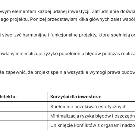
owym elementem ‍każdej udanej⁤ inwestycji. Zatrudnienie doświa
 całego projektu. ⁤Poniżej przedstawiam kilka głównych zalet wspó
 stworzyć harmonijne ⁢i funkcjonalne projekty, które spełniają 
wlany‌ minimalizuje ​ryzyko popełnienia‌ błędów podczas realizac
⁢ zapewnić, że projekt spełnia wszystkie ‌wymogi prawa ‍budowlane
hitekta:
Korzyści dla inwestora:
Spełnienie oczekiwań estetycznych
Minimalizacja ryzyka błędów⁣ i ‌oszczęd
Uniknięcie konfliktów z organami nadz