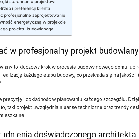
ięki⁣ starannemu projektowi
eb ⁢i preferencji⁣ klienta
z profesjonalne‍ zaprojektowanie
wność⁢ energetyczną w projekcie
nego projektu budowlanego
ać w profesjonalny projekt budowlany
wlany to​ kluczowy ⁢krok w ‍procesie budowy nowego domu lub rem
ealizację każdego etapu ⁢budowy, co ​przekłada się na jakość i t
?
e precyzję ​i dokładność w planowaniu​ każdego szczegółu. Dzi
taki projekt uwzględnia niuanse techniczne‌ oraz​ trendy desig
 mieszkalne.
atrudnienia doświadczonego architekta