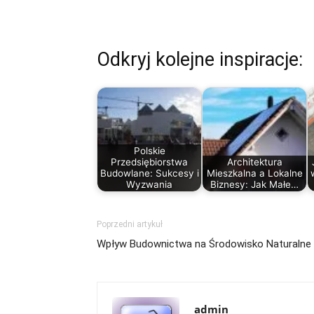
Odkryj kolejne inspiracje:
Polskie
Przedsiębiorstwa
Architektura
Budowlane: Sukcesy i
Mieszkalna a Lokalne
Wyzwania
Biznesy: Jak Małe…
Poprzedni artykuł
Wpływ Budownictwa na Środowisko Naturalne
admin