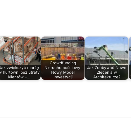
Crowdfunding
Jak zwiększyć marżę
Nieruchomościowy:
Jak Zdobywać Nowe
w hurtowni bez utraty
Nowy Model
Zlecenia w
klientów –…
Inwestycji
Architekturze?