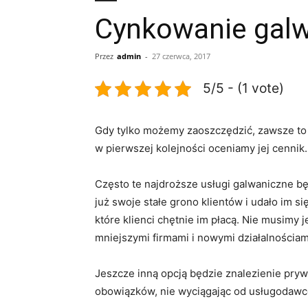
Cynkowanie gal
Przez
admin
-
27 czerwca, 2017
5/5 - (1 vote)
Gdy tylko możemy zaoszczędzić, zawsze to 
w pierwszej kolejności oceniamy jej cenn
Często te najdroższe usługi galwaniczne bę
już swoje stałe grono klientów i udało im
które klienci chętnie im płacą. Nie musimy 
mniejszymi firmami i nowymi działalnościam
Jeszcze inną opcją będzie znalezienie prywa
obowiązków, nie wyciągając od usługodawc