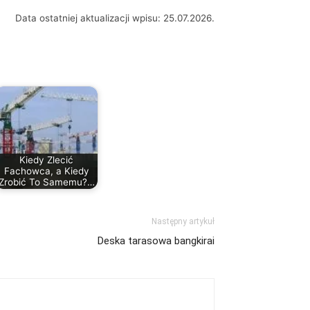
Data ostatniej aktualizacji wpisu: 25.07.2026.
Kiedy Zlecić
Fachowca, a Kiedy
Zrobić To Samemu?…
Następny artykuł
Deska tarasowa bangkirai