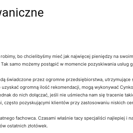
waniczne
robimy, bo chcielibyśmy mieć jak najwięcej pieniędzy na swoim
ik. Tak samo możemy postąpić w momencie pozyskiwania usług g
dą świadczone przez ogromne przedsiębiorstwa, utrzymujące si
 się uzyskać ogromną ilość rekomendacji, mogą wykonywać Cynk
jednak do nich dołączać, jeśli nie uśmiecha nam się tracenie tak
i, często pozyskującymi klientów przy zastosowaniu niskich ce
tnego fachowca. Czasami właśnie tacy specjaliści najlepiej i na
ów ostatnich złotówek.