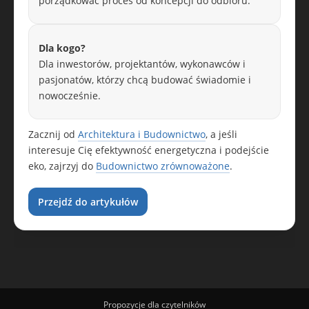
porządkować proces od koncepcji do odbioru.
Dla kogo?
Dla inwestorów, projektantów, wykonawców i
pasjonatów, którzy chcą budować świadomie i
nowocześnie.
Zacznij od
Architektura i Budownictwo
, a jeśli
interesuje Cię efektywność energetyczna i podejście
eko, zajrzyj do
Budownictwo zrównoważone
.
Przejdź do artykułów
Propozycje dla czytelników