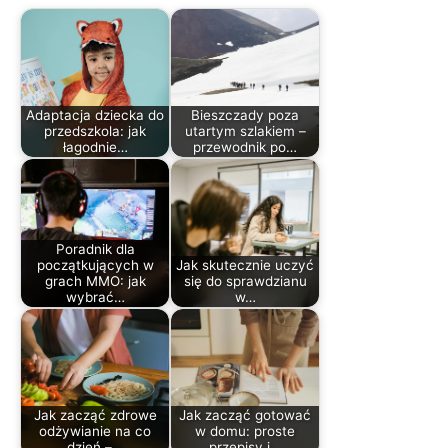
Adaptacja dziecka do
Bieszczady poza
przedszkola: jak
utartym szlakiem –
łagodnie…
przewodnik po…
Poradnik dla
początkujących w
Jak skutecznie uczyć
grach MMO: jak
się do sprawdzianu
wybrać…
w…
Jak zacząć zdrowe
Jak zacząć gotować
odżywianie na co
w domu: proste
dzień –…
przepisy i…