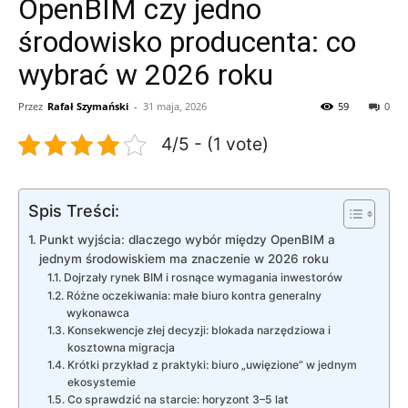
OpenBIM czy jedno
środowisko producenta: co
wybrać w 2026 roku
Przez
Rafał Szymański
-
31 maja, 2026
59
0
4/5 - (1 vote)
Spis Treści:
Punkt wyjścia: dlaczego wybór między OpenBIM a
jednym środowiskiem ma znaczenie w 2026 roku
Dojrzały rynek BIM i rosnące wymagania inwestorów
Różne oczekiwania: małe biuro kontra generalny
wykonawca
Konsekwencje złej decyzji: blokada narzędziowa i
kosztowna migracja
Krótki przykład z praktyki: biuro „uwięzione” w jednym
ekosystemie
Co sprawdzić na starcie: horyzont 3–5 lat