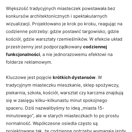
Większość tradycyjnych miasteczek powstawała bez
konkursów architektonicznych i spektakularnych
wizualizacji. Projektowano je krok po kroku, reagując na
codzienne potrzeby: gdzie postawić targowisko, gdzie
kościół, gdzie warsztaty rzemieślników. W efekcie układ
przestrzenny jest podporządkowany
codziennej
funkcjonalności
, a nie jednorazowemu efektowi na
folderze reklamowym.
Kluczowe jest pojęcie
krótkich dystansów
. W
tradycyjnym miasteczku mieszkanie, sklep spożywczy,
piekarnia, szkoła, kościół, warsztat czy karczma znajdują
się w zasięgu kilku–kilkunastu minut spokojnego
spaceru. Dziś nazwalibyśmy to ideą „miasta 15-
minutowego”, ale w starych miasteczkach to po prostu
normalność. Współczesne osiedla często są
projektowane tak, że codzienne potrzeby wymagają jazdy