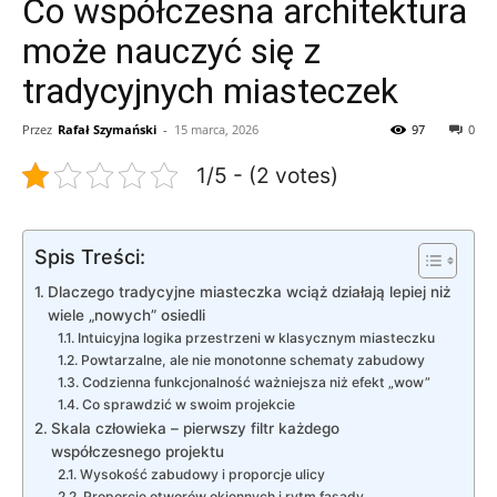
Co współczesna architektura
może nauczyć się z
tradycyjnych miasteczek
Przez
Rafał Szymański
-
15 marca, 2026
97
0
1/5 - (2 votes)
Spis Treści:
Dlaczego tradycyjne miasteczka wciąż działają lepiej niż
wiele „nowych” osiedli
Intuicyjna logika przestrzeni w klasycznym miasteczku
Powtarzalne, ale nie monotonne schematy zabudowy
Codzienna funkcjonalność ważniejsza niż efekt „wow”
Co sprawdzić w swoim projekcie
Skala człowieka – pierwszy filtr każdego
współczesnego projektu
Wysokość zabudowy i proporcje ulicy
Proporcje otworów okiennych i rytm fasady