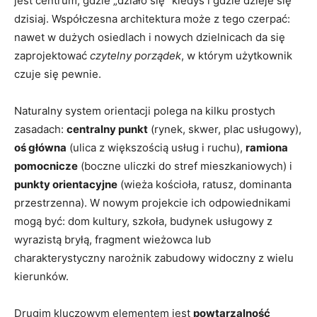
jest centrum, gdzie „działo się” kiedyś i gdzie dzieje się
dzisiaj. Współczesna architektura może z tego czerpać:
nawet w dużych osiedlach i nowych dzielnicach da się
zaprojektować
czytelny porządek
, w którym użytkownik
czuje się pewnie.
Naturalny system orientacji polega na kilku prostych
zasadach:
centralny punkt
(rynek, skwer, plac usługowy),
oś główna
(ulica z większością usług i ruchu),
ramiona
pomocnicze
(boczne uliczki do stref mieszkaniowych) i
punkty orientacyjne
(wieża kościoła, ratusz, dominanta
przestrzenna). W nowym projekcie ich odpowiednikami
mogą być: dom kultury, szkoła, budynek usługowy z
wyrazistą bryłą, fragment wieżowca lub
charakterystyczny narożnik zabudowy widoczny z wielu
kierunków.
Drugim kluczowym elementem jest
powtarzalność